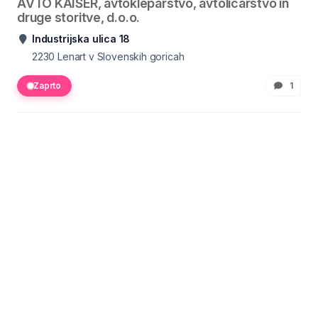
AVTO KAISER, avtokleparstvo, avtoličarstvo in
druge storitve, d.o.o.
Industrijska ulica 18
2230
Lenart v Slovenskih goricah
Zaprto
1