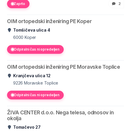
Zaprto
2
OIM ortopedski inženiring PE Koper
Tomšičeva ulica 4
6000
Koper
Odpiralni čas ni opredeljen
OIM ortopedski inženiring PE Moravske Toplice
Kranjčeva ulica 12
9226
Moravske Toplice
Odpiralni čas ni opredeljen
ŽIVA CENTER d.o.o. Nega telesa, odnosov in
okolja
Tomačevo 27