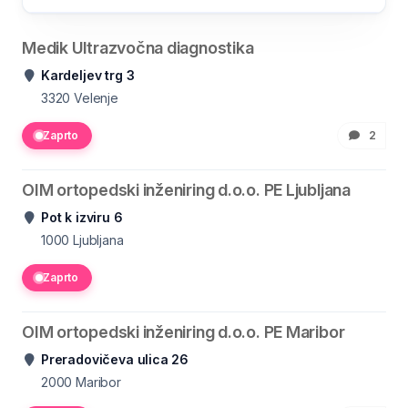
Medik Ultrazvočna diagnostika
Kardeljev trg 3
3320
Velenje
Zaprto
2
OIM ortopedski inženiring d.o.o. PE Ljubljana
Pot k izviru 6
1000
Ljubljana
Zaprto
OIM ortopedski inženiring d.o.o. PE Maribor
Preradovičeva ulica 26
2000
Maribor