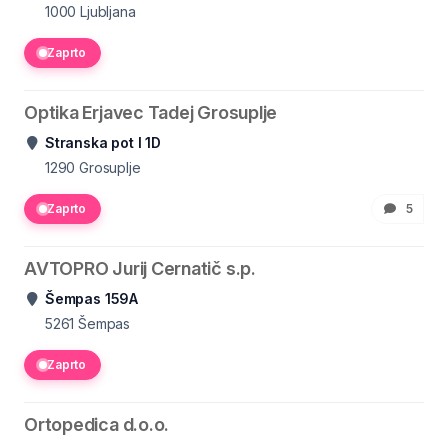
1000
Ljubljana
Zaprto
Optika Erjavec Tadej Grosuplje
Stranska pot I 1D
1290
Grosuplje
Zaprto
5
AVTOPRO Jurij Cernatič s.p.
Šempas 159A
5261
Šempas
Zaprto
Ortopedica d.o.o.