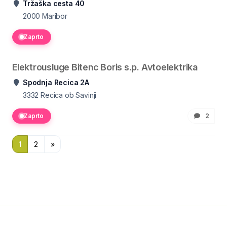
Tržaška cesta 40
2000
Maribor
Zaprto
Elektrousluge Bitenc Boris s.p. Avtoelektrika
Spodnja Recica 2A
3332
Recica ob Savinji
Zaprto
2
1
2
»