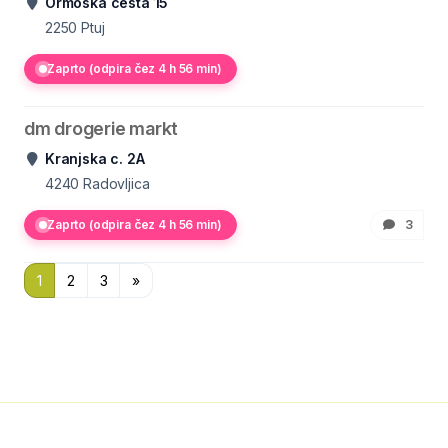
Ormoška cesta 15
2250
Ptuj
Zaprto (odpira čez 4 h 56 min)
dm drogerie markt
Kranjska c. 2A
4240
Radovljica
Zaprto (odpira čez 4 h 56 min)
3
1
2
3
»