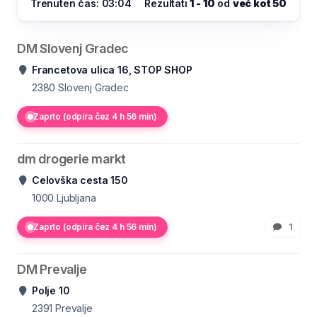
Trenuten čas: 03:04
Rezultati
1 - 10
od
več kot 50
DM Slovenj Gradec
Francetova ulica 16, STOP SHOP
2380
Slovenj Gradec
Zaprto (odpira čez 4 h 56 min)
dm drogerie markt
Celovška cesta 150
1000
Ljubljana
Zaprto (odpira čez 4 h 56 min)
1
DM Prevalje
Polje 10
2391
Prevalje