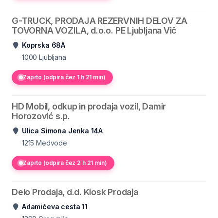
G-TRUCK, PRODAJA REZERVNIH DELOV ZA
TOVORNA VOZILA, d.o.o. PE Ljubljana Vič
Koprska 68A
1000
Ljubljana
Zaprto (odpira čez 1 h 21 min)
HD Mobil, odkup in prodaja vozil, Damir
Horozović s.p.
Ulica Simona Jenka 14A
1215
Medvode
Zaprto (odpira čez 2 h 21 min)
Delo Prodaja, d.d. Kiosk Prodaja
Adamičeva cesta 11