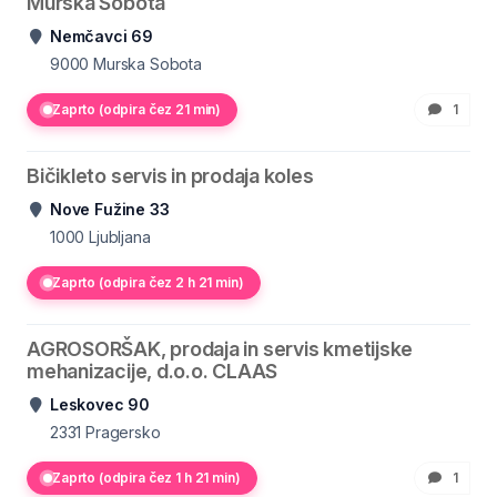
Murska Sobota
Nemčavci 69
9000
Murska Sobota
Zaprto (odpira čez 21 min)
1
Bičikleto servis in prodaja koles
Nove Fužine 33
1000
Ljubljana
Zaprto (odpira čez 2 h 21 min)
AGROSORŠAK, prodaja in servis kmetijske
mehanizacije, d.o.o. CLAAS
Leskovec 90
2331
Pragersko
Zaprto (odpira čez 1 h 21 min)
1