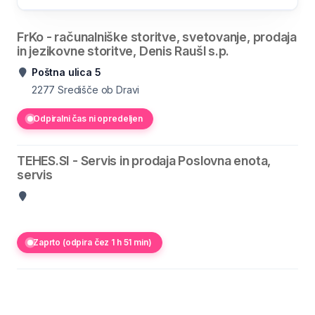
FrKo - računalniške storitve, svetovanje, prodaja
in jezikovne storitve, Denis Raušl s.p.
Poštna ulica 5
2277
Središče ob Dravi
Odpiralni čas ni opredeljen
TEHES.SI - Servis in prodaja Poslovna enota,
servis
Zaprto (odpira čez 1 h 51 min)