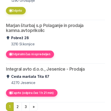
1290
Grosuplje
Odprto
Marjan šturbaj s.p Polaganje in prodaja
kamna.avtoprikolic
Pobrež 28
3210
Sl.konjice
Odpiralni čas ni opredeljen
Integral avto d.o.o., Jesenice - Prodaja
Cesta maršala Tita 67
4270
Jesenice
Zaprto (odpira čez 1 h 21 min)
1
2
3
»