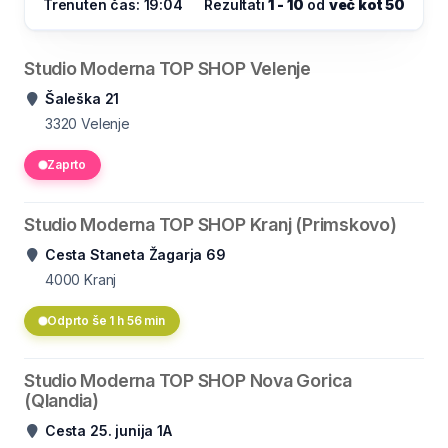
Trenuten čas: 19:04
Rezultati
1 - 10
od
več kot 50
Studio Moderna TOP SHOP Velenje
Šaleška 21
3320
Velenje
Zaprto
Studio Moderna TOP SHOP Kranj (Primskovo)
Cesta Staneta Žagarja 69
4000
Kranj
Odprto še 1 h 56 min
Studio Moderna TOP SHOP Nova Gorica
(Qlandia)
Cesta 25. junija 1A