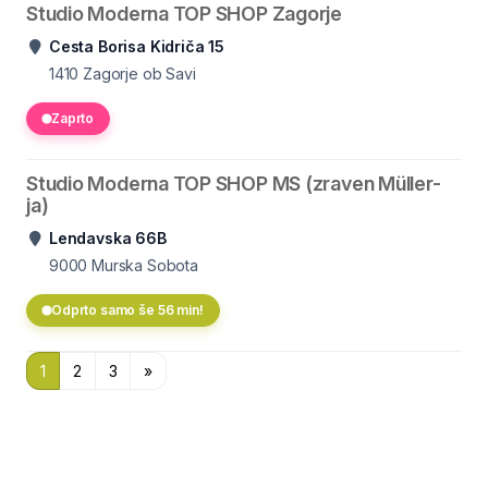
Studio Moderna TOP SHOP Zagorje
Cesta Borisa Kidriča 15
1410
Zagorje ob Savi
Zaprto
Studio Moderna TOP SHOP MS (zraven Müller-
ja)
Lendavska 66B
9000
Murska Sobota
Odprto samo še 56 min!
1
2
3
»