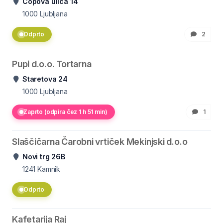
Čopova ulica 14
1000
Ljubljana
Odprto
2
Pupi d.o.o. Tortarna
Staretova 24
1000
Ljubljana
Zaprto (odpira čez 1 h 51 min)
1
Slaščičarna Čarobni vrtiček Mekinjski d.o.o
Novi trg 26B
1241
Kamnik
Odprto
Kafetarija Raj