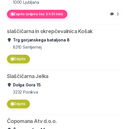
1000
Ljubljana
Zaprto (odpira čez 3 h 51 min)
2
slaščičarna in okrepčevalnica Košak
Trg gorjanskega bataljona 8
8310
Sentjernej
Odprto
Slaščičarna Jelka
Dolga Gora 15
3232
Ponikva
Odprto
Čopomana Atv d.o.o.