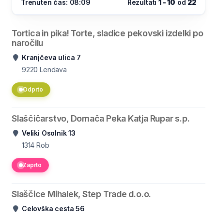
Trenuten čas: 08:09
Rezultati
1 - 10
od
22
Tortica in pika! Torte, sladice pekovski izdelki po
naročilu
Kranjčeva ulica 7
9220
Lendava
Odprto
Slaščičarstvo, Domača Peka Katja Rupar s.p.
Veliki Osolnik 13
1314
Rob
Zaprto
Slaščice Mihalek, Step Trade d.o.o.
Celovška cesta 56