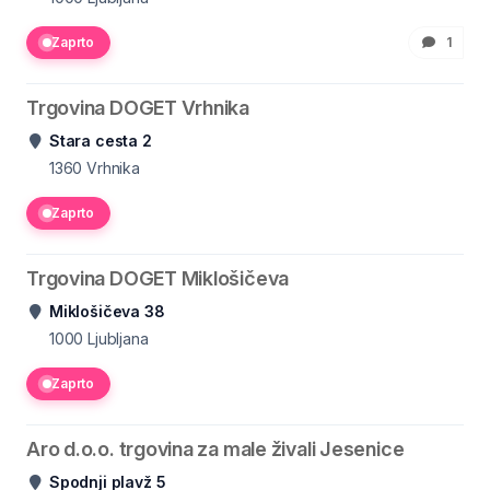
Zaprto
1
Trgovina DOGET Vrhnika
Stara cesta 2
1360
Vrhnika
Zaprto
Trgovina DOGET Miklošičeva
Miklošičeva 38
1000
Ljubljana
Zaprto
Aro d.o.o. trgovina za male živali Jesenice
Spodnji plavž 5