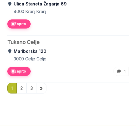
Ulica Staneta Žagarja 69
4000 Kranj
Kranj
Zaprto
Tukano Celje
Mariborska 120
3000 Celje
Celje
Zaprto
1
1
2
3
»