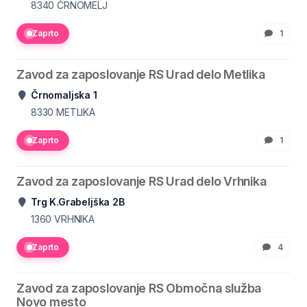
8340
ČRNOMELJ
Zaprto
1
Zavod za zaposlovanje RS Urad delo Metlika
Črnomaljska 1
8330
METLIKA
Zaprto
1
Zavod za zaposlovanje RS Urad delo Vrhnika
Trg K.Grabeljška 2B
1360
VRHNIKA
Zaprto
4
Zavod za zaposlovanje RS Območna služba
Novo mesto