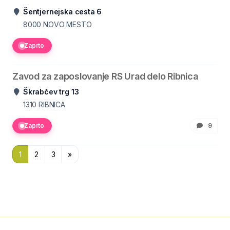
Šentjernejska cesta 6
8000
NOVO MESTO
Zaprto
Zavod za zaposlovanje RS Urad delo Ribnica
Škrabčev trg 13
1310
RIBNICA
Zaprto
9
1
2
3
»