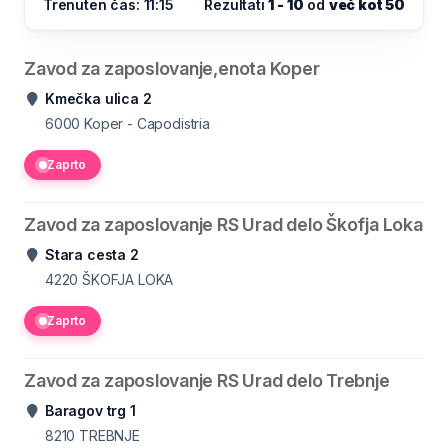
Trenuten čas: 11:15
Rezultati
1 - 10
od
več kot 50
Zavod za zaposlovanje,enota Koper
Kmečka ulica 2
6000
Koper - Capodistria
Zaprto
Zavod za zaposlovanje RS Urad delo Škofja Loka
Stara cesta 2
4220
ŠKOFJA LOKA
Zaprto
Zavod za zaposlovanje RS Urad delo Trebnje
Baragov trg 1
8210
TREBNJE