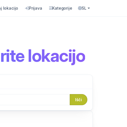
j lokacijo
Prijava
Kategorije
SL
ite lokacijo
Išči