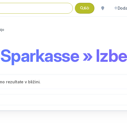
Doda
Išči
ijo
parkasse » Izber
o rezultate v bližini.