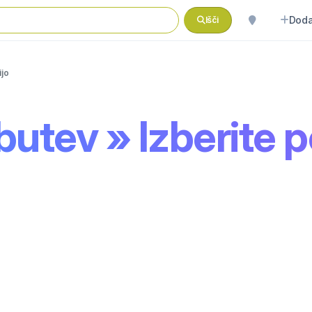
Doda
Išči
ijo
obutev » Izberite 