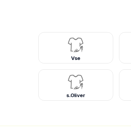
Vse
s.Oliver