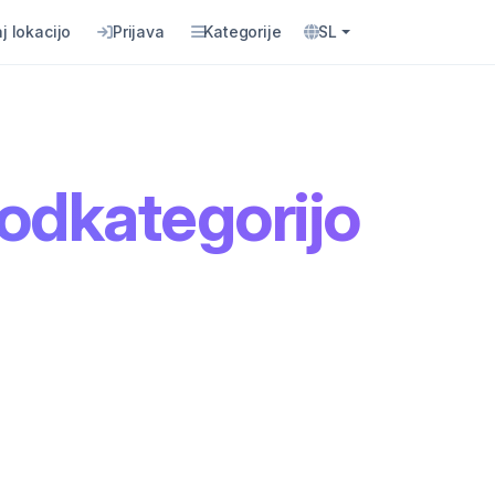
j lokacijo
Prijava
Kategorije
SL
podkategorijo