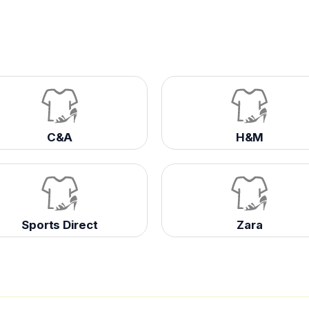
C&A
H&M
Sports Direct
Zara