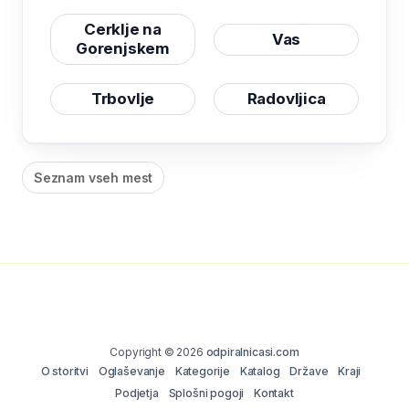
Cerklje na
Vas
Gorenjskem
Trbovlje
Radovljica
Seznam vseh mest
Copyright © 2026
odpiralnicasi.com
O storitvi
Oglaševanje
Kategorije
Katalog
Države
Kraji
Podjetja
Splošni pogoji
Kontakt