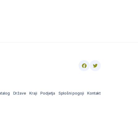
atalog
Države
Kraji
Podjetja
Splošni pogoji
Kontakt