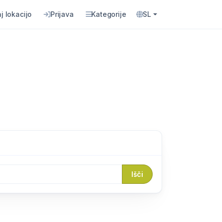
j lokacijo
Prijava
Kategorije
SL
Išči