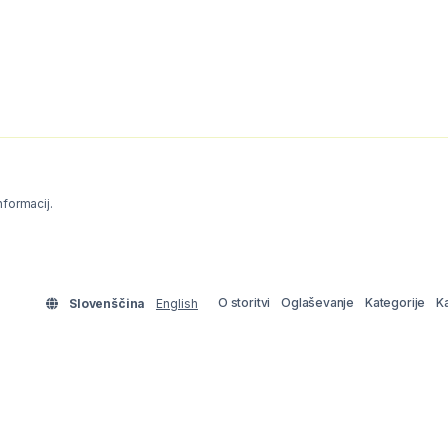
informacij.
O storitvi
Oglaševanje
Kategorije
K
Slovenščina
English