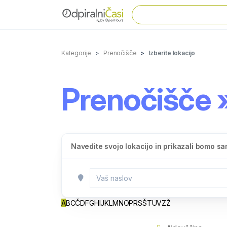
Kategorije
Prenočišče
Izberite lokacijo
Prenočišče »
Navedite svojo lokacijo in prikazali bomo sam
A
B
C
Č
D
F
G
H
I
J
K
L
M
N
O
P
R
S
Š
T
U
V
Z
Ž