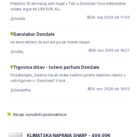
Približno 10 dni nazaj sem kupil v Tuš-u Domžale 1 kos krhkolistne
solate, kg je bil 1,99 EUR. Ku...
29. maj 2024 ob 17:43
maček
Sanolabor Domžale
ne resni kličem že pol ure pa se noben nejavi
18. nov 2013 ob 18:27
matej
Trgovina dišav - točeni parfumi Domžale
Pozdravljeni, Zanima me ali imate kakšno prosto delovno mesto v
vaši trgovini v- Domžale? V koli...
15. nov 2020 ob 19:03
Samantha
Akcije sorodnih poslovalnice
KLIMATSKA NAPRAVA SHARP - 499.99€