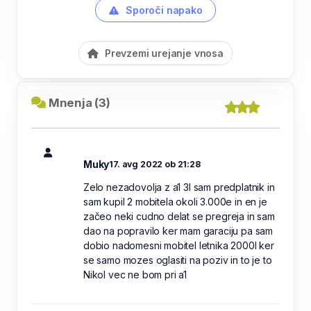
Sporoči napako
Prevzemi urejanje vnosa
Mnenja (3)
Muky
17. avg 2022 ob 21:28
Zelo nezadovolja z a1 3l sam predplatnik in
sam kupil 2 mobitela okoli 3.000e in en je
začeo neki cudno delat se pregreja in sam
dao na popravilo ker mam garaciju pa sam
dobio nadomesni mobitel letnika 2000l ker
se samo mozes oglasiti na poziv in to je to
Nikol vec ne bom pri a1