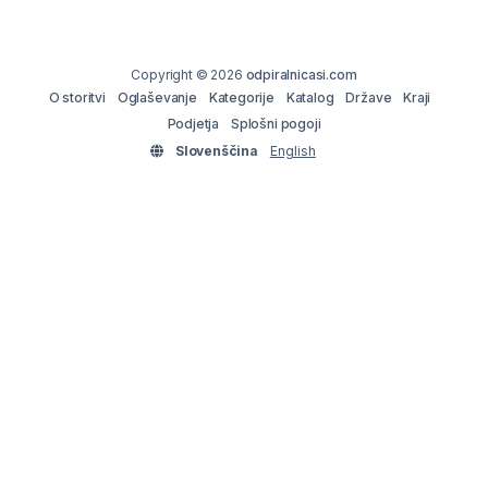
Copyright © 2026
odpiralnicasi.com
O storitvi
Oglaševanje
Kategorije
Katalog
Države
Kraji
Podjetja
Splošni pogoji
Slovenščina
English