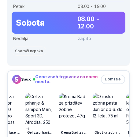
Petek
08.00 - 19.00
08.00 -
Sobota
12.00
Nedelja
zaprto
Sporoči napako
Cene vseh trgovcev na enem
Sivix
Domžale
mestu.
Barva za lase Color Oleo, 1-10 intenzivno črna, Syoss
Gel za prhanje & šampon Men, Sport 3D, Afrodita, 250 ml
Krema Bad za pritrditev zobne proteze, 47g
Otroška zobna pasta Junior od 6. do 12. leta, 75 ml
Nočna krema za obraz 