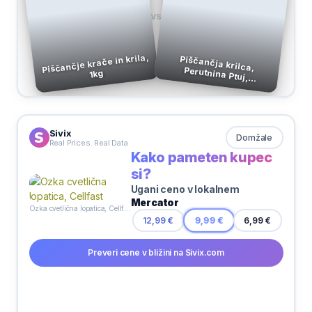
VS
Piščančje krače in krila,
Piščančja krilca,
1kg
Perutnina Ptuj, zamrznjeno, 750 g
Sivix
Domžale
Real Prices. Real Data
Kako pameten kupec
si?
Ugani ceno v lokalnem
Mercator
Ozka cvetlična lopatica, Cellfast
12,99 €
9,99 €
6,99 €
Preveri cene v bližini na Sivix.com