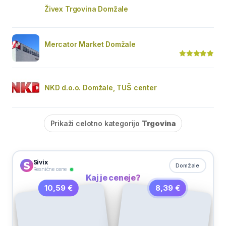
Živex Trgovina Domžale
Mercator Market Domžale
NKD d.o.o. Domžale, TUŠ center
Prikaži celotno kategorijo
Trgovina
Sivix
Domžale
Resnične cene
Kaj je ceneje?
8,39 €
10,59 €