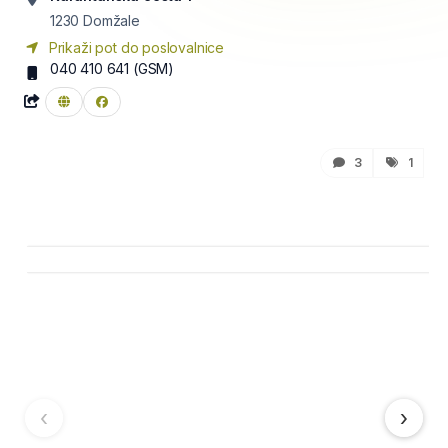
1230
Domžale
Prikaži pot do poslovalnice
040 410 641
(GSM)
3
1
‹
›