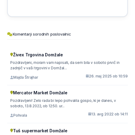
Komentarji sorodnih poslovalnic
Živex Trgovina Domžale
Pozdravljeni, moram vam napisati, da sem bila v soboto prvič in
zadnjič v vaši trgovini v Domžal...
26. maj 2025 ob 10:59
Majda Štrajhar
Mercator Market Domžale
Pozdravljeni! Zelo rada bi lepo pohvalila gospo, ki je danes, v
soboto, 13.8.2022, ob 12:50. ur...
13. avg 2022 ob 14:11
Pohvala
Tuš supermarket Domžale