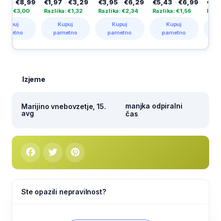
,99
€1,97
–
€3,29
€3,95
–
€6,29
€5,43
–
€6,99
€10,49
–
€2
,00
Razlika: €1,32
Razlika: €2,34
Razlika: €1,56
Razlika: €10,
Kupuj
Kupuj
Kupuj
Kupuj
pametno
pametno
pametno
pametno
Izjeme
manjka odpiralni
Marijino vnebovzetje, 15.
avg
čas
Ste opazili nepravilnost?