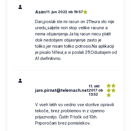
Asim
11. jun 2022 ob 19:57
Dan,poslali ste mi racun on 211eura sto nije
uredu,saljete non stop velike racune a
nema objasnjenja.Ja taj racun necu platit
dok nedobjem objasnjenje zasto je
toliko,jer nisam toliko potrosio.Na aplikaciji
je pisalo 141eur,a vi poslali 211.Odustajem od
A1 dwfinitivno.
11. okt
jaro.pirnat@telemach.net
2017 ob
13:52
V vseh letih so vedno vse storitve opravili
tekoče, brez problemov in z izjemno
prijaznostjo. Čistih 11 točk od 10ih.
Priporočam brez pomislekov..