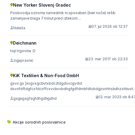
New Yorker Slovenj Gradec
Poslovodja oziroma namestnik ni sposoben (beri noče) rešiti
zamenjave blaga 7 minut pred iztekom ...
07. jul 2024 ob 12:37
Nataša
Deichmann
top trgovina :D
23. mar 2017 ob 22:33
zigaprasnic
KiK Textilien & Non-Food GmbH
gxvx gx ]xvgvxgcbvtxbdcztdgdxvcgvdst
dsvxfdftdgfcxfdcxffcxvcbvvbdhgfgdfdmbfdtsbdgzsnhhsbdhzshbvxt..
12. mar 2023 ob 8:4
gagagagfagfdhgdhgdhd
Akcije sorodnih poslovalnice