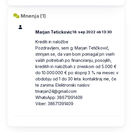
Mnenja (1)
Marjan Tetickovic
18. sep 2022 ob 13:30
Krediti in naložbe
Pozdravljeni, sem g. Marjan Tetičkovič,
strinjam se, da vam bom pomagal pri vseh
vaših potrebah po financiranju, posojilih,
kreditih in naložbah z zneskom od 5.000 €
do 10.000.000 € po stopnji 3 % na mesec v
obdobju od 1 do 30 leta. kontaktiraj me, če
te zanima. Elektronski naslov:
tmarjan24@gmail.com
WhatsApp: 38671391409
Viber: 38671391409