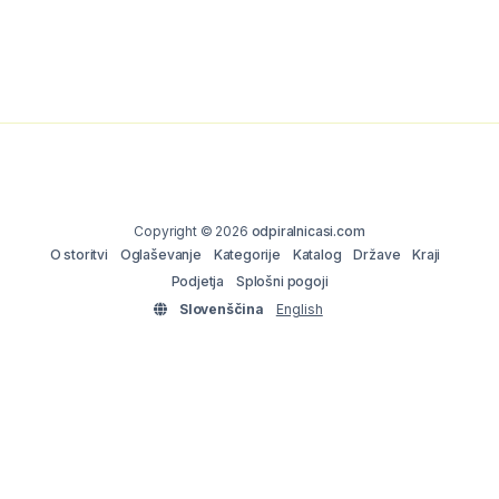
Copyright © 2026
odpiralnicasi.com
O storitvi
Oglaševanje
Kategorije
Katalog
Države
Kraji
Podjetja
Splošni pogoji
Slovenščina
English