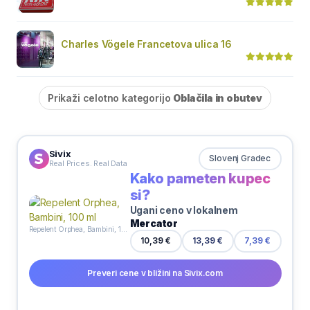
Charles Vögele Francetova ulica 16
Prikaži celotno kategorijo
Oblačila in obutev
Sivix
Slovenj Gradec
Real Prices. Real Data
Kako pameten kupec
si?
Ugani ceno v lokalnem
Mercator
Repelent Orphea, Bambini, 100 ml
10,39 €
13,39 €
7,39 €
Preveri cene v bližini na Sivix.com