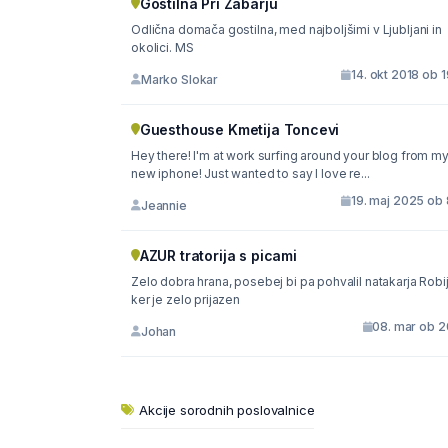
Gostilna Pri Žabarju
Odlična domača gostilna, med najboljšimi v Ljubljani in
okolici. MS
14. okt 2018 ob 
Marko Slokar
Guesthouse Kmetija Toncevi
Hey there! I'm at work surfing around your blog from m
new iphone! Just wanted to say I love re...
19. maj 2025 ob 
Jeannie
AZUR tratorija s picami
Zelo dobra hrana, posebej bi pa pohvalil natakarja Robi
ker je zelo prijazen
08. mar ob 2
Johan
Akcije sorodnih poslovalnice