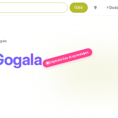
Doda
Išči
gala
Gogala
Odpiralni čas ni opredeljen