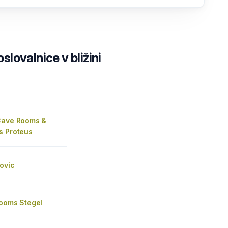
lovalnice v bližini
Cave Rooms &
s Proteus
ovic
rooms Stegel