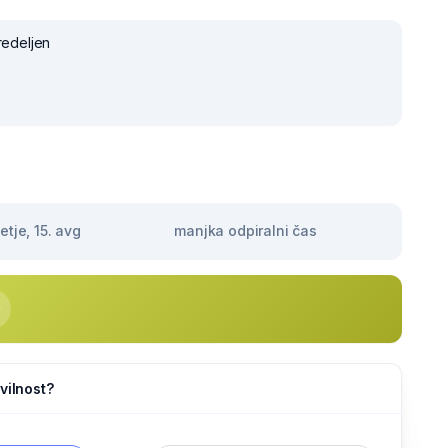
redeljen
tje, 15. avg
manjka odpiralni čas
vilnost?