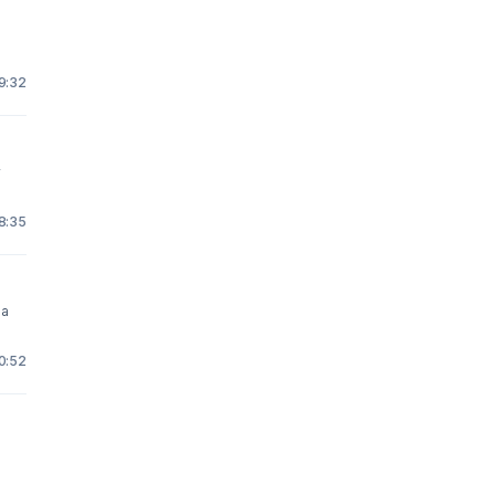
19:32
y
8:35
ja
0:52