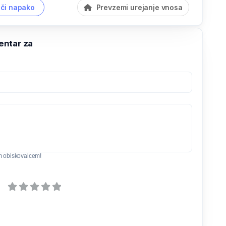
či napako
Prevzemi urejanje vnosa
ntar za
m obiskovalcem!