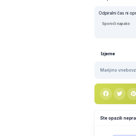
Odpiralni čas ni op
Sporoči napako
Izjeme
Marijino vnebovze
Ste opazili nepra