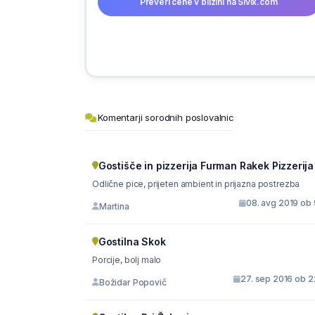
Preveri cene v bližini na Sivix.com
Komentarji sorodnih poslovalnic
Gostišče in pizzerija Furman Rakek Pizzerija
Odlične pice, prijeten ambient in prijazna postrezba
08. avg 2019 ob 
Martina
Gostilna Skok
Porcije, bolj malo
27. sep 2016 ob 2
Božidar Popovič