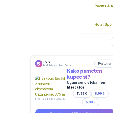
Rooms & A
Hotel Spor
Sivix
Postojna
Real Prices. Real Data
Kako pameten
kupec si?
Ugani ceno v lokalnem
Mercator
11,99 €
8,99 €
Insekticid Bio kill, z naravnim ekstraktom krizanteme, 375 ml
5,99 €