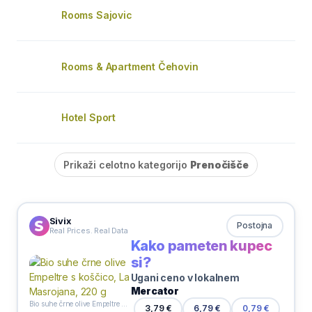
Rooms Sajovic
Rooms & Apartment Čehovin
Hotel Sport
Prikaži celotno kategorijo
Prenočišče
Sivix
Postojna
Real Prices. Real Data
Kako pameten kupec
si?
Ugani ceno v lokalnem
Mercator
Bio suhe črne olive Empeltre s koščico, La Masrojana, 220 g
3,79 €
6,79 €
0,79 €