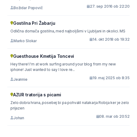
27. sep 2016 ob 22:20
Božidar Popovič
Gostilna Pri Žabarju
Odlična domača gostilna, med najboljšimi v Ljubljani in okolici. MS
14. okt 2018 ob 19:32
Marko Slokar
Guesthouse Kmetija Toncevi
Hey there! I'm at work surfing around your blog from my new
iphone! Just wanted to say I love re...
19. maj 2025 ob 8:35
Jeannie
AZUR tratorija s picami
Zelo dobra hrana, posebej bi pa pohvalil natakarja Robija ker je zelo
prijazen
08. mar ob 20:52
Johan