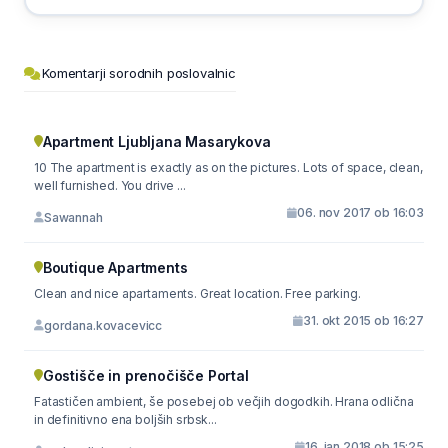
Komentarji sorodnih poslovalnic
Apartment Ljubljana Masarykova
10 The apartment is exactly as on the pictures. Lots of space, clean,
well furnished. You drive ...
06. nov 2017 ob 16:03
Sawannah
Boutique Apartments
Clean and nice apartaments. Great location. Free parking.
31. okt 2015 ob 16:27
gordana.kovacevicc
Gostišče in prenočišče Portal
Fatastičen ambient, še posebej ob večjih dogodkih. Hrana odlična
in definitivno ena boljših srbsk...
16. jan 2018 ob 15:25