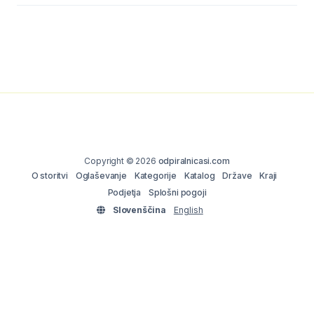
Copyright © 2026
odpiralnicasi.com
O storitvi
Oglaševanje
Kategorije
Katalog
Države
Kraji
Podjetja
Splošni pogoji
Slovenščina
English