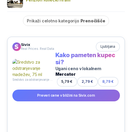
Prikaži celotno kategorijo
Prenočišče
Sivix
Ljubljana
Real Prices. Real Data
Kako pameten kupec
si?
Ugani ceno v lokalnem
Mercator
Sredstvo za odstranjevanje madežev, 75 ml
5,79 €
2,79 €
8,79 €
Preveri cene v bližini na Sivix.com