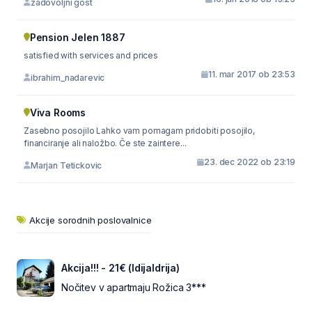
zadovoljni gost
Pension Jelen 1887
satisfied with services and prices
11. mar 2017 ob 23:53
ibrahim_nadarevic
Viva Rooms
Zasebno posojilo Lahko vam pomagam pridobiti posojilo,
financiranje ali naložbo. Če ste zaintere...
23. dec 2022 ob 23:19
Marjan Tetickovic
Akcije sorodnih poslovalnice
Akcija!!! - 21€ (IdijaIdrija)
Nočitev v apartmaju Rožica 3***