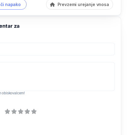
či napako
Prevzemi urejanje vnosa
ntar za
m obiskovalcem!