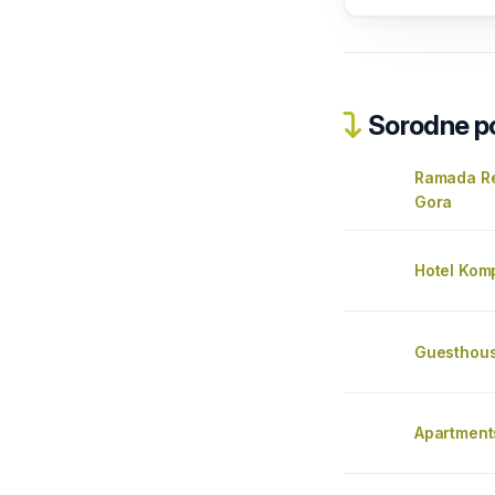
Sorodne pos
Ramada Re
Gora
Hotel Kom
Guesthou
Apartments