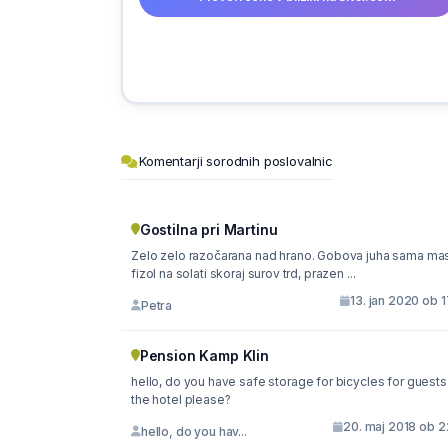
Komentarji sorodnih poslovalnic
Gostilna pri Martinu
Zelo zelo razočarana nad hrano. Gobova juha sama mas
fizol na solati skoraj surov trd, prazen ...
13. jan 2020 ob 
Petra
Pension Kamp Klin
hello, do you have safe storage for bicycles for guests 
the hotel please?
20. maj 2018 ob 2
hello, do you hav...