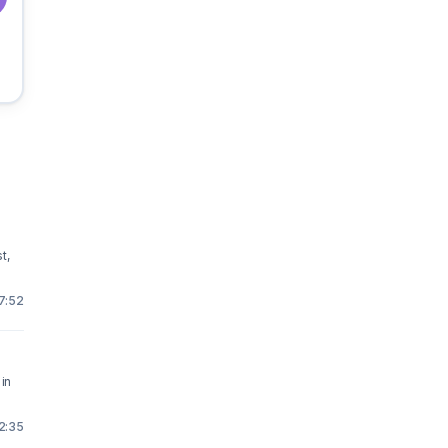
t,
17:52
in
2:35