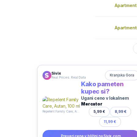
Apartment
Apartments
Sivix
Kranjska Gora
Real Prices. Real Data
Kako pameten
kupec si?
Ugani ceno v lokalnem
Mercator
5,99 €
8,99 €
Repelent Family Care, Autan, 100 ml
11,99 €
Preveri cene v bližini na Sivix.com