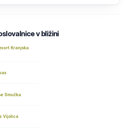
lovalnice v bližini
sort Kranjska
pas
se Smučka
 Vijolica