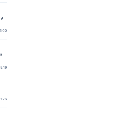
eg
15:00
ca
 9:19
11:26