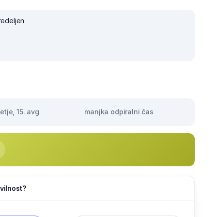
redeljen
tje, 15. avg
manjka odpiralni čas
vilnost?