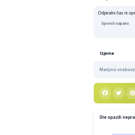
Odpiralni čas ni op
Sporoči napako
Izjeme
Marijino vnebovze
Ste opazili nepra