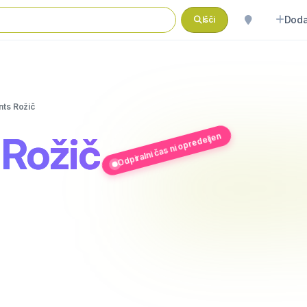
Doda
Išči
ts Rožič
Rožič
Odpiralni čas ni opredeljen