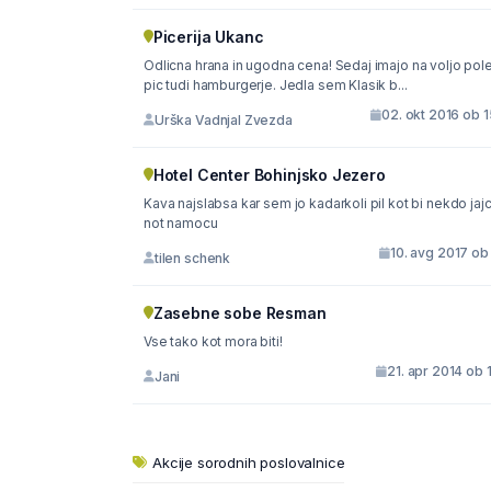
Picerija Ukanc
Odlicna hrana in ugodna cena! Sedaj imajo na voljo pol
pic tudi hamburgerje. Jedla sem Klasik b...
02. okt 2016 ob 
Urška Vadnjal Zvezda
Hotel Center Bohinjsko Jezero
Kava najslabsa kar sem jo kadarkoli pil kot bi nekdo jaj
not namocu
10. avg 2017 ob
tilen schenk
Zasebne sobe Resman
Vse tako kot mora biti!
21. apr 2014 ob 
Jani
Akcije sorodnih poslovalnice