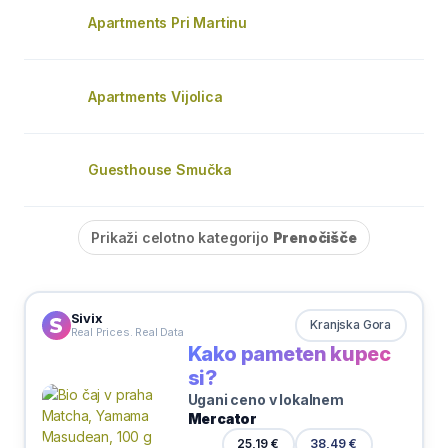
Apartments Pri Martinu
Apartments Vijolica
Guesthouse Smučka
Prikaži celotno kategorijo
Prenočišče
Sivix
Kranjska Gora
Real Prices. Real Data
Kako pameten kupec
si?
Ugani ceno v lokalnem
Mercator
25,19 €
38,49 €