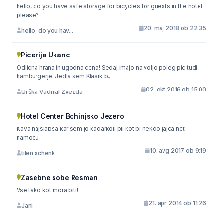
hello, do you have safe storage for bicycles for guests in the hotel
please?
20. maj 2018 ob 22:35
hello, do you hav...
Picerija Ukanc
Odlicna hrana in ugodna cena! Sedaj imajo na voljo poleg pic tudi
hamburgerje. Jedla sem Klasik b...
02. okt 2016 ob 15:00
Urška Vadnjal Zvezda
Hotel Center Bohinjsko Jezero
Kava najslabsa kar sem jo kadarkoli pil kot bi nekdo jajca not
namocu
10. avg 2017 ob 9:19
tilen schenk
Zasebne sobe Resman
Vse tako kot mora biti!
21. apr 2014 ob 11:26
Jani