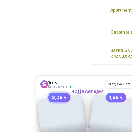
Apartments
Guesthou
Banka SK
KRANJSK
Sivix
Kranjska Gora
Resnične cene
Kaj je ceneje?
3,09 €
1,89 €
VS