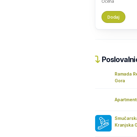
Ocena
Poslovalnic
Ramada Re
Gora
Apartment
Smučarska
Kranjska 