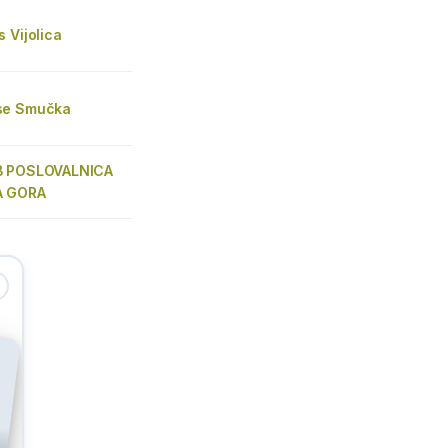
 Vijolica
se Smučka
B POSLOVALNICA
A GORA