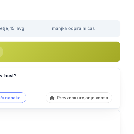
tje, 15. avg
manjka odpiralni čas
vilnost?
či napako
Prevzemi urejanje vnosa