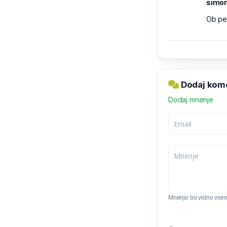
simo
Ob pet
Dodaj kome
Dodaj mnenje
Mnenje bo vidno vse