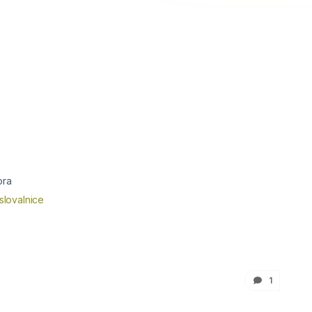
ora
slovalnice
1