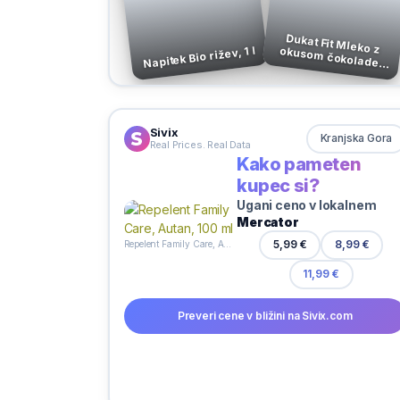
Dukat Fit Mleko z okusom čokolade,
Napitek Bio rižev, 1 l
500 ml
Sivix
Kranjska Gora
Real Prices. Real Data
Kako pameten
kupec si?
Ugani ceno v lokalnem
Mercator
5,99 €
8,99 €
Repelent Family Care, Autan, 100 ml
11,99 €
Preveri cene v bližini na Sivix.com