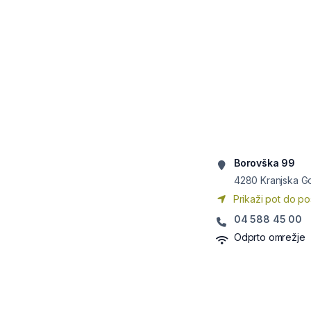
Borovška 99
4280
Kranjska G
Prikaži pot do po
04 588 45 00
Odprto omrežje