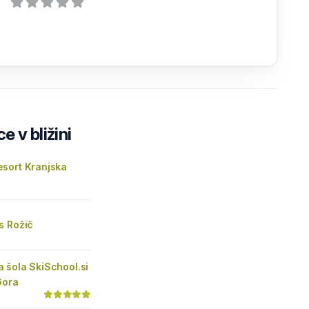
e v bližini
sort Kranjska
s Rožič
 šola SkiSchool.si
Gora