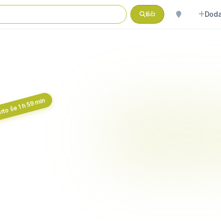
Doda
Išči
to še 1 h 59 min