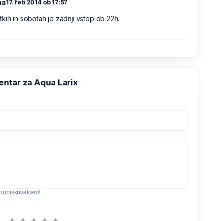
na
17. feb 2014 ob 17:57
kih in sobotah je zadnji vstop ob 22h.
ntar za Aqua Larix
m obiskovalcem!