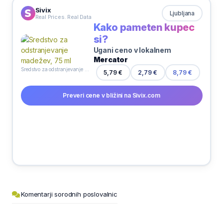
Sivix
Ljubljana
Real Prices. Real Data
Kako pameten kupec
si?
Ugani ceno v lokalnem
Mercator
Sredstvo za odstranjevanje madežev, 75 ml
5,79 €
2,79 €
8,79 €
Preveri cene v bližini na Sivix.com
Komentarji sorodnih poslovalnic