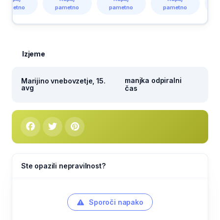
tno
pametno
pametno
pametno
pamet
Izjeme
manjka odpiralni
Marijino vnebovzetje, 15.
avg
čas
Ste opazili nepravilnost?
Sporoči napako