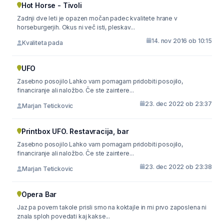
Hot Horse - Tivoli
Zadnji dve leti je opazen močan padec kvalitete hrane v
horseburgerjih. Okus ni več isti, pleskav...
14. nov 2016 ob 10:15
Kvaliteta pada
UFO
Zasebno posojilo Lahko vam pomagam pridobiti posojilo,
financiranje ali naložbo. Če ste zaintere...
23. dec 2022 ob 23:37
Marjan Tetickovic
Printbox UFO. Restavracija, bar
Zasebno posojilo Lahko vam pomagam pridobiti posojilo,
financiranje ali naložbo. Če ste zaintere...
23. dec 2022 ob 23:38
Marjan Tetickovic
Opera Bar
Jaz pa povem takole prisli smo na koktajle in mi prvo zaposlena ni
znala sploh povedati kaj kakse...