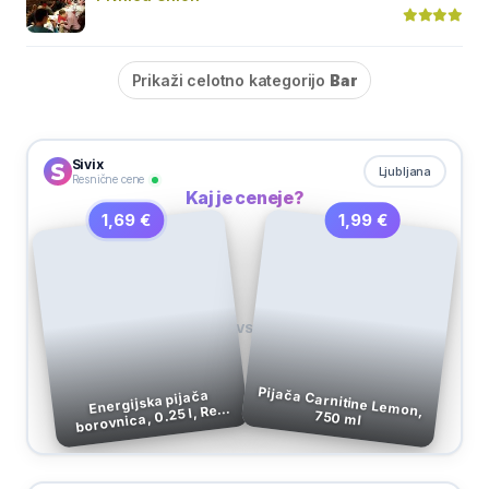
Prikaži celotno kategorijo
Bar
Sivix
Ljubljana
Resnične cene
Kaj je ceneje?
1,99 €
1,69 €
VS
Pijača Carnitine Lemon,
Energijska pijača
borovnica, 0.25 l, Red
750 ml
Bull