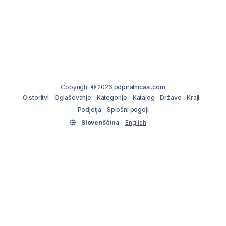
Copyright © 2026
odpiralnicasi.com
O storitvi
Oglaševanje
Kategorije
Katalog
Države
Kraji
Podjetja
Splošni pogoji
Slovenščina
English