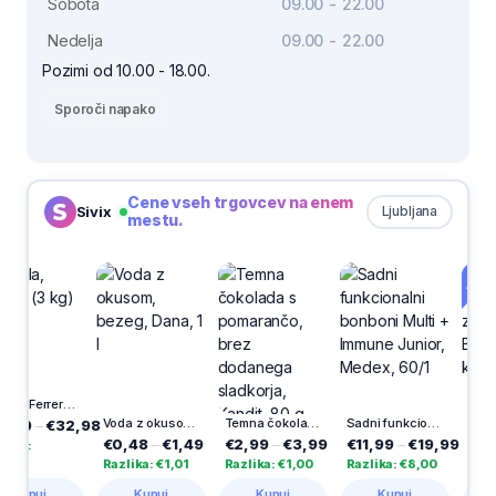
Sobota
09.00 - 22.00
Nedelja
09.00 - 22.00
Pozimi od 10.00 - 18.00.
Sporoči napako
Cene vseh trgovcev na enem
Sivix
Ljubljana
mestu.
-32%
Nutella, Ferrero (3 kg)
Voda z okusom, bezeg, Dana, 1 l
Temna čokolada s pomarančo, brez dodanega sladkorja, Kandit, 80 g
Sadni funkcionalni bonboni Multi + Immune Junior, Medex, 60/1
–
€32,98
€11,99
–
€0,48
–
€1,49
€2,99
–
€3,99
€11,99
–
€19,99
Razlika:
Razlika: €1,01
Razlika: €1,00
Razlika: €8,00
€12,00
uj
Kupuj
Kupuj
Kupuj
Kupu