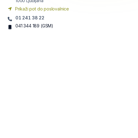
1000
Ljubljana
Prikaži pot do poslovalnice
01 241 38 22
041 344 189
(GSM)