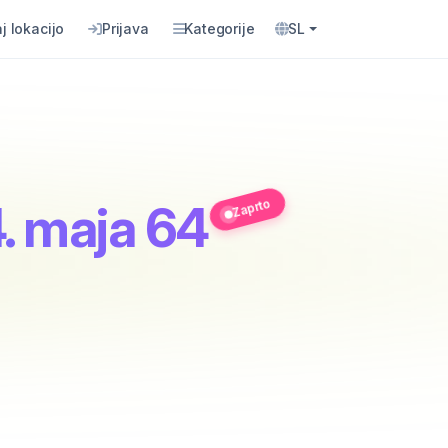
j lokacijo
Prijava
Kategorije
SL
Zaprto
4. maja 64