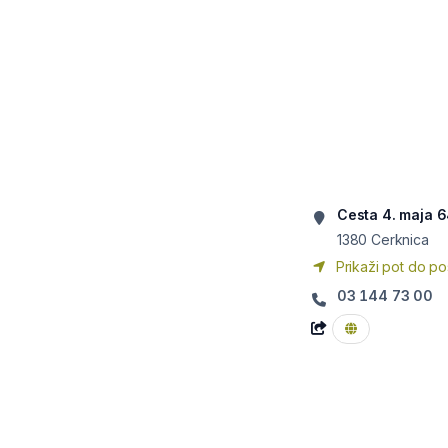
Cesta 4. maja 
1380
Cerknica
Prikaži pot do po
03 144 73 00