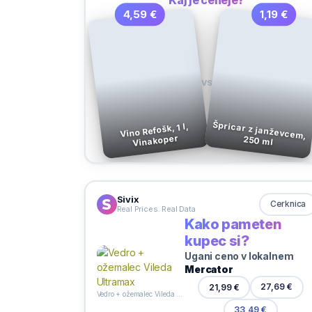
4,59 €
1,19 €
VS
Špricar z janževcem,
Vino Refošk, 1 l,
Vinakoper
250 ml
Sivix
Cerknica
Real Prices. Real Data
Kako pameten
kupec si?
Ugani ceno v lokalnem
Mercator
21,99 €
27,69 €
Vedro + ožemalec Vileda Ultramax
33,49 €