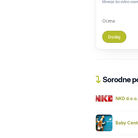
Mnenje bo vidno vse
Ocena
Sorodne pos
NKD d.o.o
Baby Cent