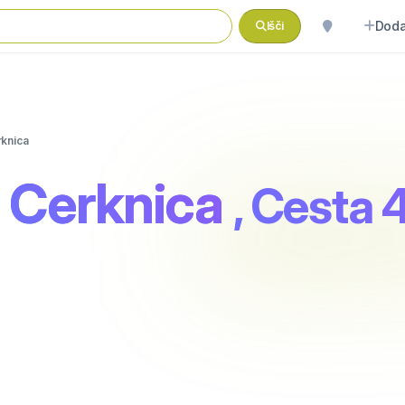
Doda
Išči
knica
 Cerknica
, Cesta 