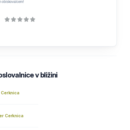
m obiskovalcem!
lovalnice v bližini
. Cerknica
er Cerknica