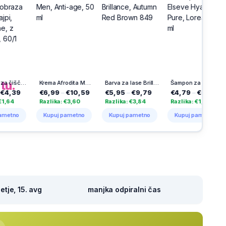
h
na
tu.
Krema Afrodita Men, Anti-age, 50 ml
Barva za lase Brillance, Autumn Red Brown 849
Šampon za lase Elseve Hyaluron Pure, Loreal, 400 ml
€6,99
–
€10,59
€5,95
–
€9,79
€4,79
–
€6,15
€13,50
–
Razlika: €3,60
Razlika: €3,84
Razlika: €1,36
Razlika: 
Kupuj pametno
Kupuj pametno
Kupuj pametno
Kupuj p
tje, 15. avg
manjka odpiralni čas