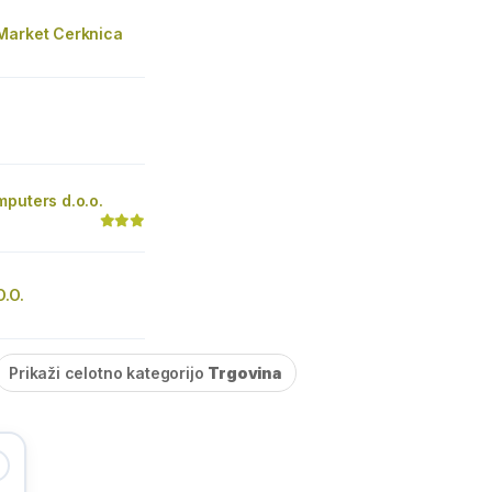
Market Cerknica
puters d.o.o.
.O.
Prikaži celotno kategorijo
Trgovina