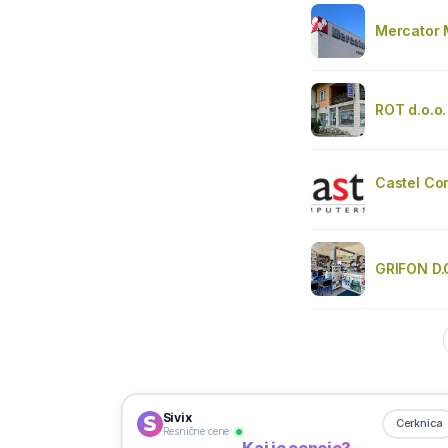
Mercator 
ROT d.o.o.
Castel Com
GRIFON D.O
Sivix
Cerknica
Resnične cene
Kaj je ceneje?