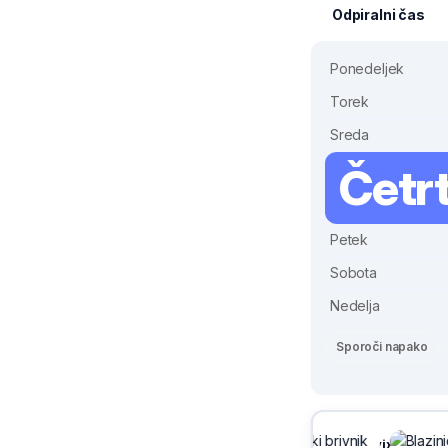
Odpiralni čas
Ponedeljek
Torek
Sreda
Četr
Petek
Sobota
Nedelja
Sporoči napako
Sivix