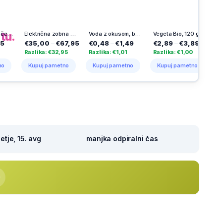
h
na
tu.
Električna zobna ščetka Pro Series 1, 1 kos
Voda z okusom, bezeg, Dana, 1 l
Vegeta Bio, 120 g
5,00
–
€67,95
€0,48
–
€1,49
€2,89
–
€3,89
€18,18
–
€2
lika: €32,95
Razlika: €1,01
Razlika: €1,00
Razlika: €4,2
upuj pametno
Kupuj pametno
Kupuj pametno
Kupuj pamet
tje, 15. avg
manjka odpiralni čas