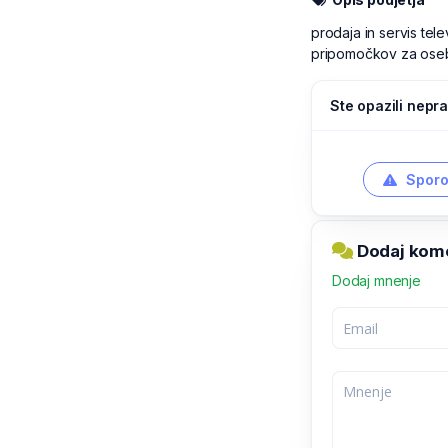
prodaja in servis tel
pripomočkov za osebn
Ste opazili nepra
Sporo
Dodaj kome
Dodaj mnenje