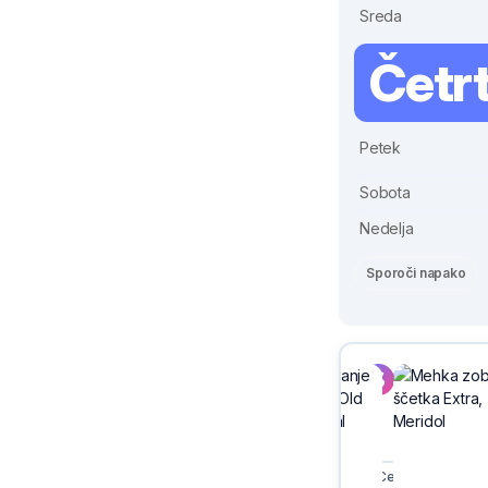
Sreda
Četr
Petek
Sobota
Nedelja
Sporoči napako
Sivix
Cerknica