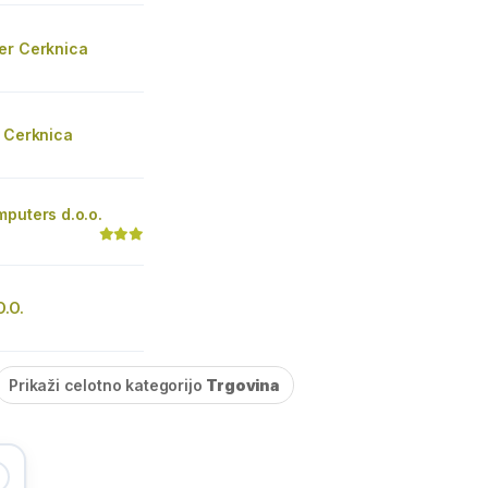
er Cerknica
. Cerknica
puters d.o.o.
.O.
Prikaži celotno kategorijo
Trgovina