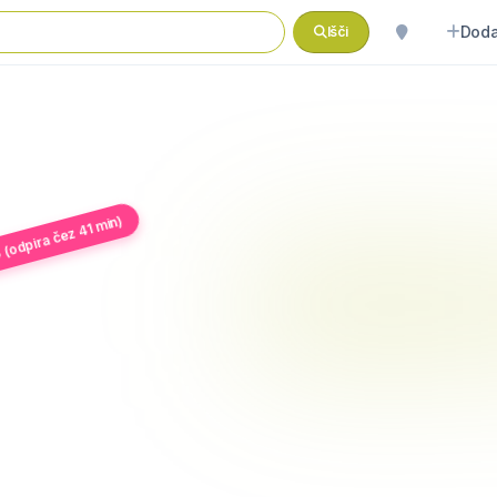
Doda
Išči
 (odpira čez 41 min)