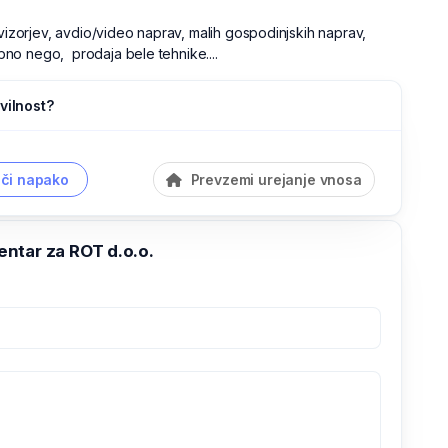
evizorjev, avdio/video naprav, malih gospodinjskih naprav,
o nego, prodaja bele tehnike....
vilnost?
či napako
Prevzemi urejanje vnosa
ntar za ROT d.o.o.