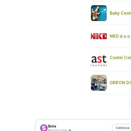
Baby Cent
NKD d.o.o
Castel Com
GRIFON D.O
Sivix
Cerknica
Resnične cene