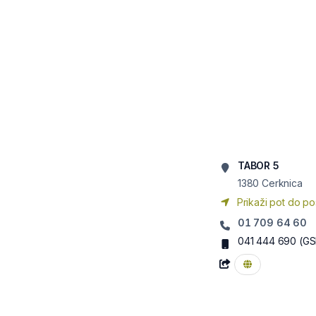
TABOR 5
1380
Cerknica
Prikaži pot do po
01 709 64 60
041 444 690
(GS