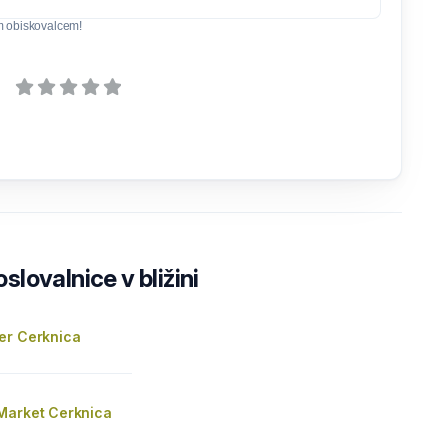
m obiskovalcem!
lovalnice v bližini
er Cerknica
Market Cerknica