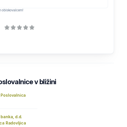
m obiskovalcem!
lovalnice v bližini
Poslovalnica
banka, d.d.
ca Radovljica