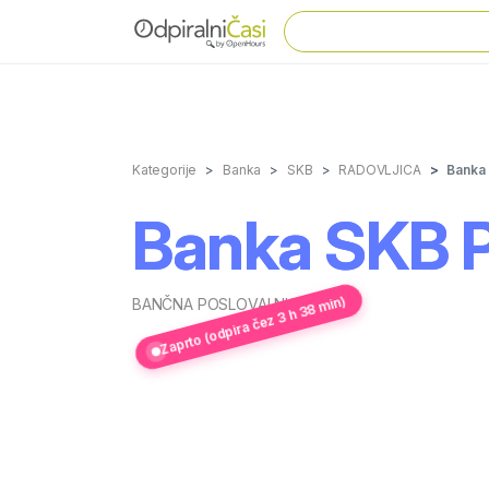
Kategorije
Banka
SKB
RADOVLJICA
Banka
Banka SKB
Zaprto (odpira čez 3 h 38 min)
BANČNA POSLOVALNICA