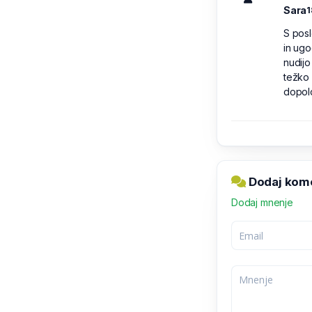
Sara
1
S pos
in ugo
nudijo
težko 
dopol
Dodaj kom
Dodaj mnenje