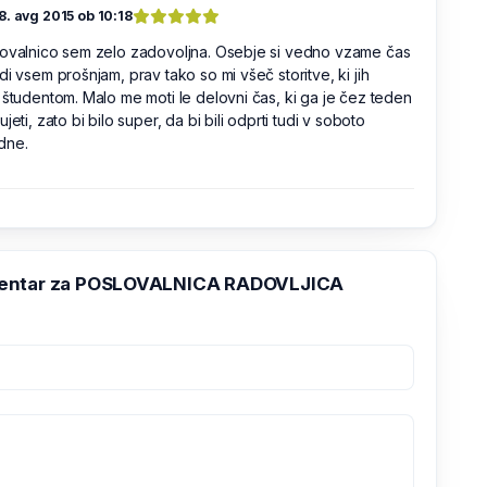
8. avg 2015 ob 10:18
lovalnico sem zelo zadovoljna. Osebje si vedno vzame čas
di vsem prošnjam, prav tako so mi všeč storitve, ki jih
 študentom. Malo me moti le delovni čas, ki ga je čez teden
ujeti, zato bi bilo super, da bi bili odprti tudi v soboto
dne.
entar za POSLOVALNICA RADOVLJICA