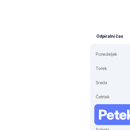
Odpiralni čas
Ponedeljek
Torek
Sreda
Četrtek
Pete
Sobota