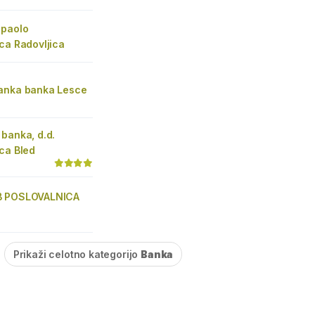
npaolo
ca Radovljica
anka banka Lesce
banka, d.d.
ca Bled
B POSLOVALNICA
Prikaži celotno kategorijo
Banka