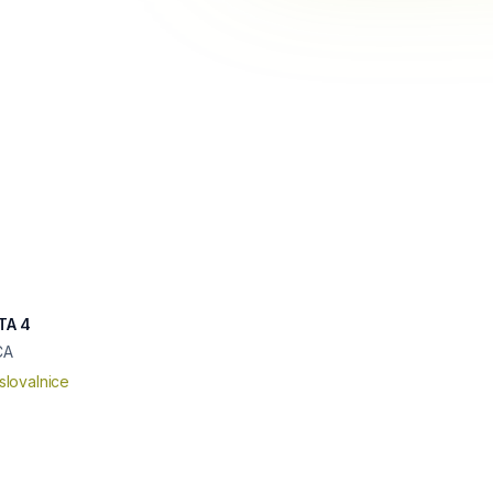
TA 4
CA
slovalnice