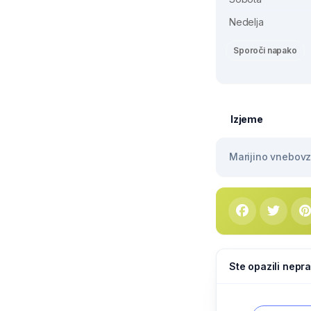
Nedelja
Sporoči napako
Izjeme
Marijino vnebovze
Ste opazili nepra