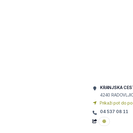
KRANJSKA CES
4240
RADOVLJI
Prikaži pot do po
04 537 08 11