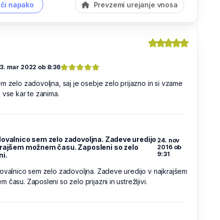
či napako
Prevzemi urejanje vnosa
3. mar 2022 ob 8:36
m zelo zadovoljna, saj je osebje zelo prijazno in si vzame
 vse kar te zanima.
lovalnico sem zelo zadovoljna. Zadeve uredijo
24. nov
krajšem možnem času. Zaposleni so zelo
2016 ob
9:31
ni.
ovalnico sem zelo zadovoljna. Zadeve uredijo v najkrajšem
 času. Zaposleni so zelo prijazni in ustrežljivi.