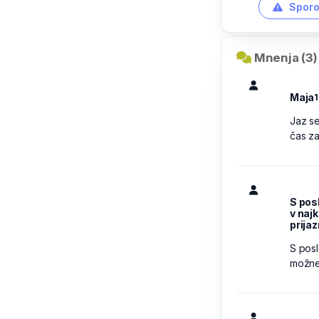
Sporo
Mnenja (3)
Maja
1
Jaz se
čas za
S pos
v naj
prijaz
S posl
možnem