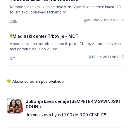
Kompresor za zrak vam ne dela v trbovljah ze en mesec imam 120
tovarnjakov ponavadi tankamo pri...
09. avg 2023 ob 15:17
Sk
Mladinski center Trbovlje - MCT
v sredo kavarna mct obratuje od 8. pa do 21. ure, v soboto kavarna
mct obratuje od 8. do 21. ure...
13. jun 2018 ob 8:17
?
Akcije sorodnih poslovalnice
Jutranja kava ceneje (ŠEMPETER V SAVINJSKI
DOLINI)
Jutranja kava Illy od 7.00 do 9.00 CENEJE!!