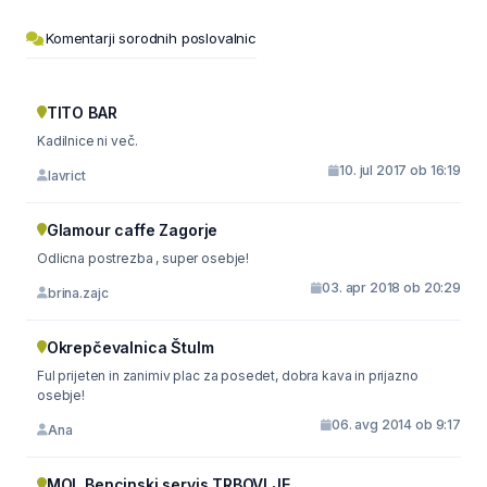
Komentarji sorodnih poslovalnic
TITO BAR
Kadilnice ni več.
10. jul 2017 ob 16:19
lavrict
Glamour caffe Zagorje
Odlicna postrezba , super osebje!
03. apr 2018 ob 20:29
brina.zajc
Okrepčevalnica Štulm
Ful prijeten in zanimiv plac za posedet, dobra kava in prijazno
osebje!
06. avg 2014 ob 9:17
Ana
MOL Bencinski servis TRBOVLJE