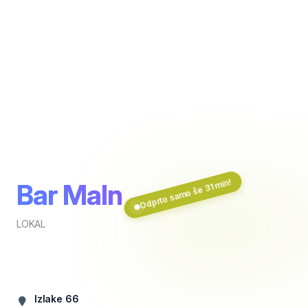
Odprto samo še 31 min!
Bar Maln
LOKAL
Izlake 66