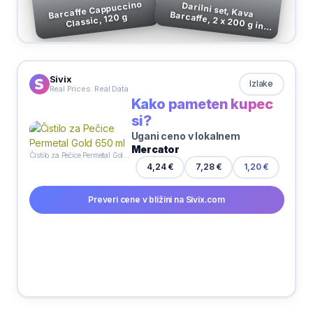
Barcaffe Cappuccino
Darilni set, Kava Barcaffe, 2 x 200 g in
Classic, 120 g
skodelica
Sivix
Izlake
Real Prices. Real Data
Kako pameten kupec
si?
Ugani ceno v lokalnem
Mercator
Čistilo za Pečice Permetal Gold 650 ml
4,24 €
7,28 €
1,20 €
Preveri cene v bližini na Sivix.com