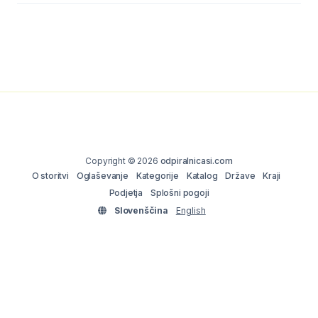
Copyright © 2026
odpiralnicasi.com
O storitvi
Oglaševanje
Kategorije
Katalog
Države
Kraji
Podjetja
Splošni pogoji
Slovenščina
English