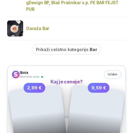
gDesign BP, Blaž Prašnikar s.p. PE BAR FEJST
PUB
Garaža Bar
Prikaži celotno kategorijo
Bar
Sivix
Izlake
Resnične cene
Kaj je ceneje?
9,59 €
2,99 €
VS