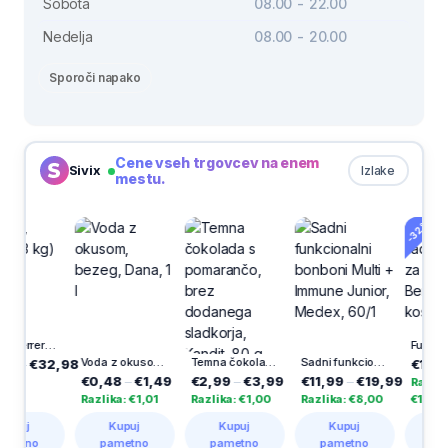
Sobota
08.00 - 22.00
Nedelja
08.00 - 20.00
Sporoči napako
Cene vseh trgovcev na enem
Sivix
Izlake
mestu.
-32%
Nutella, Ferrero (3 kg)
Voda z okusom, bezeg, Dana, 1 l
Temna čokolada s pomarančo, brez dodanega sladkorja, Kandit, 80 g
Sadni funkcionalni bonboni Multi + Immune Junior, Medex, 60/1
–
€32,98
€11,99
–
€0,48
–
€1,49
€2,99
–
€3,99
€11,99
–
€19,99
Razlika:
Razlika: €1,01
Razlika: €1,00
Razlika: €8,00
€12,00
j
Kupuj
Kupuj
Kupuj
Kupuj
tno
pametno
pametno
pametno
pametn