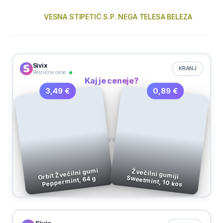
VESNA STIPETIĆ S.P. NEGA TELESA BELEZA
Sivix
KRANJ
Resnične cene
Kaj je ceneje?
0,89 €
3,49 €
VS
Orbit Žvečilni gumi
Žvečilni gumiji
Sweetmint, 10 kos
Peppermint, 64 g