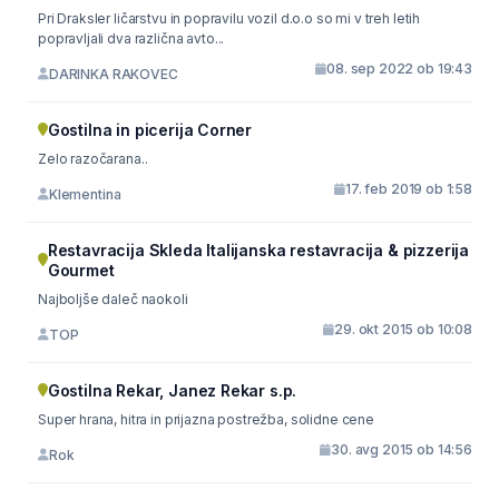
Pri Draksler ličarstvu in popravilu vozil d.o.o so mi v treh letih
popravljali dva različna avto...
08. sep 2022 ob 19:43
DARINKA RAKOVEC
Gostilna in picerija Corner
Zelo razočarana..
17. feb 2019 ob 1:58
Klementina
Restavracija Skleda Italijanska restavracija & pizzerija
Gourmet
Najboljše daleč naokoli
29. okt 2015 ob 10:08
TOP
Gostilna Rekar, Janez Rekar s.p.
Super hrana, hitra in prijazna postrežba, solidne cene
30. avg 2015 ob 14:56
Rok