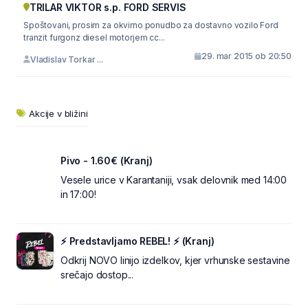
TRILAR VIKTOR s.p. FORD SERVIS
Spoštovani, prosim za okvirno ponudbo za dostavno vozilo Ford
tranzit furgonz diesel motorjem cc...
29. mar 2015 ob 20:50
Vladislav Torkar ...
Akcije v bližini
Pivo - 1.60€ (Kranj)
Vesele urice v Karantaniji, vsak delovnik med 14:00
in 17:00!
⚡ Predstavljamo REBEL! ⚡ (Kranj)
Odkrij NOVO linijo izdelkov, kjer vrhunske sestavine
srečajo dostop...