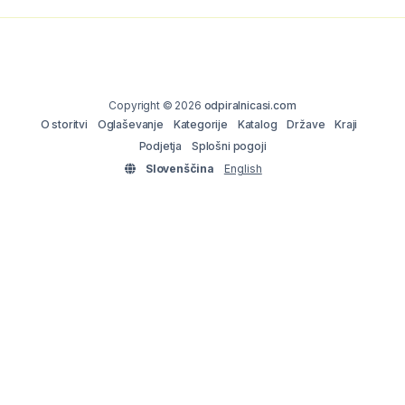
Copyright © 2026
odpiralnicasi.com
O storitvi
Oglaševanje
Kategorije
Katalog
Države
Kraji
Podjetja
Splošni pogoji
Slovenščina
English