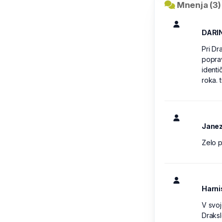
Mnenja (3)
DARI
Pri Dra
poprav
ident
roka. 
Jane
Zelo p
Harni
V svoj
Draksl