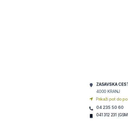
ZASAVSKA CES
4000
KRANJ
Prikaži pot do po
04 235 50 60
041 312 231
(GSM