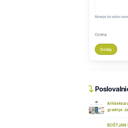
Mnenje bo vidno vse
Ocena
Poslovalnic
Arhitektura
gradnje Ja
BOŠTJAN K