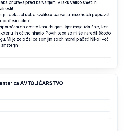
laba priprava pred barvanjem. V laku veliko smeti in
ilnosti!
 jim pokazal slabo kvaliteto barvanja, niso hoteli popraviti!
eprofesionalno!
iporočam da greste kam drugam, kjer imajo izkušnje, ker
akslerju jih očitno nimajo! Povrh tega so mi še naredili škodo
gu. Mi je zelo žal da sem jim sploh moral plačati! Nikoli več
 amaterjih!
entar za AVTOLIČARSTVO