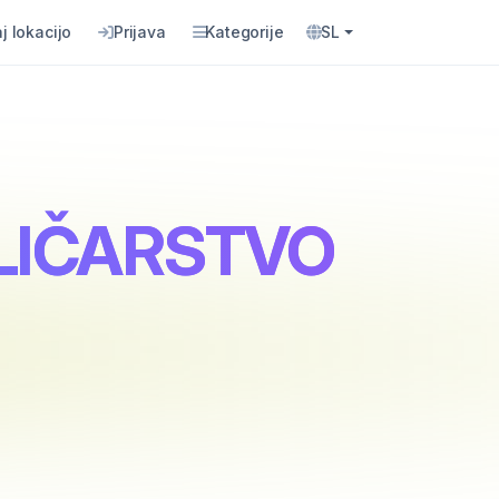
j lokacijo
Prijava
Kategorije
SL
OLIČARSTVO