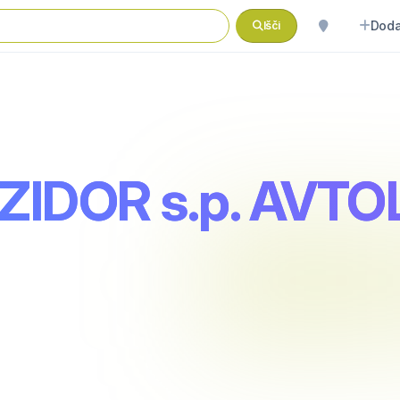
Doda
Išči
ZIDOR s.p. AVT