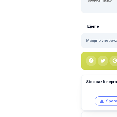
Sporoči napako
Izjeme
Marijino vnebovze
Ste opazili nepra
Sporo