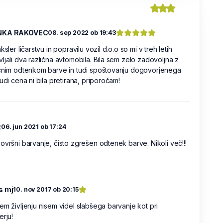
NKA RAKOVEC
08. sep 2022 ob 19:43
ksler ličarstvu in popravilu vozil d.o.o so mi v treh letih
ljali dva različna avtomobila. Bila sem zelo zadovoljna z
ičnim odtenkom barve in tudi spoštovanju dogovorjenega
tudi cena ni bila pretirana, priporočam!
z
06. jun 2021 ob 17:24
ovršni barvanje, čisto zgrešen odtenek barve. Nikoli več!!!
s mj
10. nov 2017 ob 20:15
em življenju nisem videl slabšega barvanje kot pri
erju!