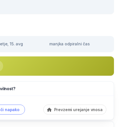
tje, 15. avg
manjka odpiralni čas
vilnost?
či napako
Prevzemi urejanje vnosa