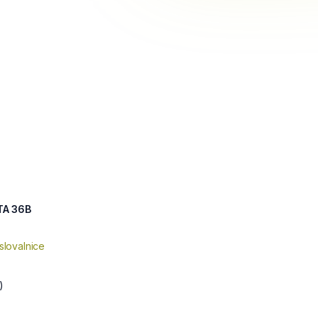
TA 36B
slovalnice
)