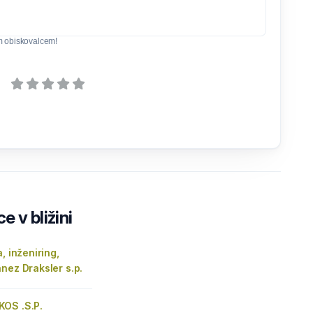
m obiskovalcem!
e v bližini
, inženiring,
nez Draksler s.p.
OS .S.P.