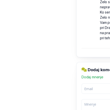
Zelo s
neprav
Ko sem
Zelo n
Vam pr
pri Dr
na pra
pri teh
Dodaj kom
Dodaj mnenje