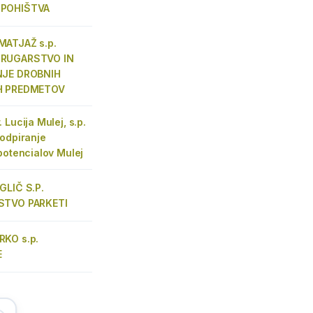
POHIŠTVA
ATJAŽ s.p.
RUGARSTVO IN
NJE DROBNIH
H PREDMETOV
 Lucija Mulej, s.p.
odpiranje
potencialov Mulej
GLIČ S.P.
STVO PARKETI
KO s.p.
E