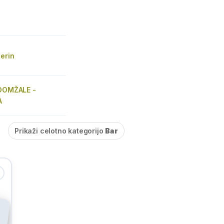
erin
 DOMŽALE -
A
Prikaži celotno kategorijo
Bar