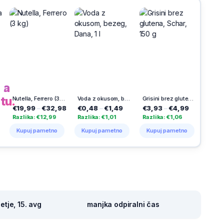
h
na
tu.
Nutella, Ferrero (3 kg)
Voda z okusom, bezeg, Dana, 1 l
Grisini brez glutena, Schar, 150 g
Sadni funkcionalni bonboni Multi + Immune Junior, Medex, 6
9
–
€32,98
€0,48
–
€1,49
€3,93
–
€4,99
€11,99
–
€19,9
: €12,99
Razlika: €1,01
Razlika: €1,06
Razlika: €8,00
 pametno
Kupuj pametno
Kupuj pametno
Kupuj pametno
tje, 15. avg
manjka odpiralni čas