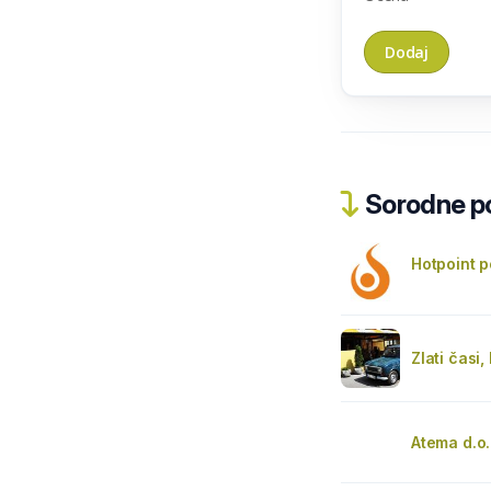
Sorodne pos
Hotpoint po
Zlati časi,
Atema d.o.