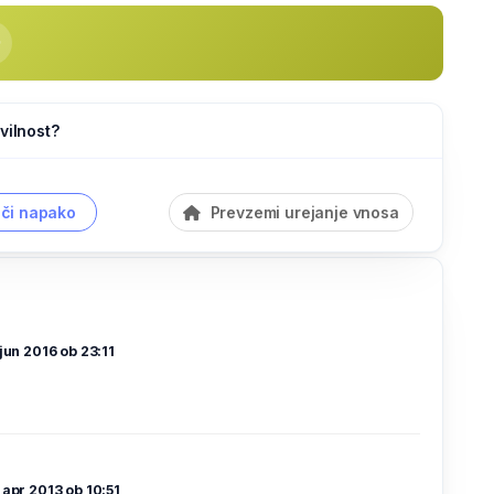
vilnost?
či napako
Prevzemi urejanje vnosa
 jun 2016 ob 23:11
 apr 2013 ob 10:51