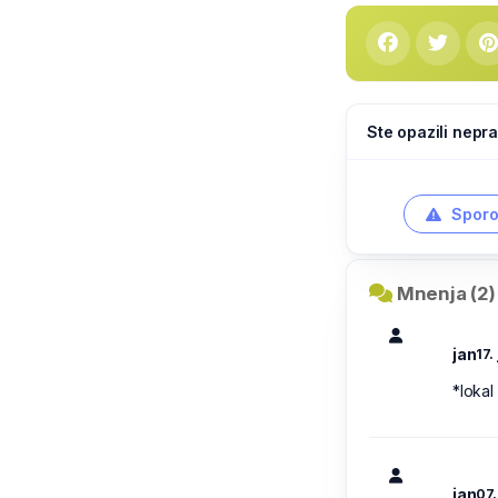
Ste opazili nepra
Sporo
Mnenja (2)
jan
17.
*lokal
jan
07.