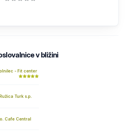
lovalnice v bližini
lnilec - Fit center
 Ružica Turk s.p.
o. Cafe Central