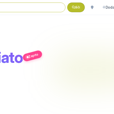
Doda
Išči
ato
Zaprto