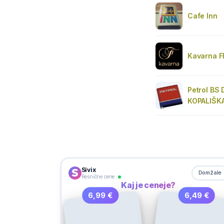
Cafe Inn
Kavarna Fl
Petrol BS
KOPALIŠK
Sivix
Domžale
Resnične cene
Kaj je ceneje?
6,99 €
6,49 €