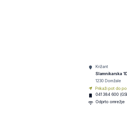
Križant
Slamnikarska 1
1230
Domžale
Prikaži pot do po
041 384 600
(GS
Odprto omrežje