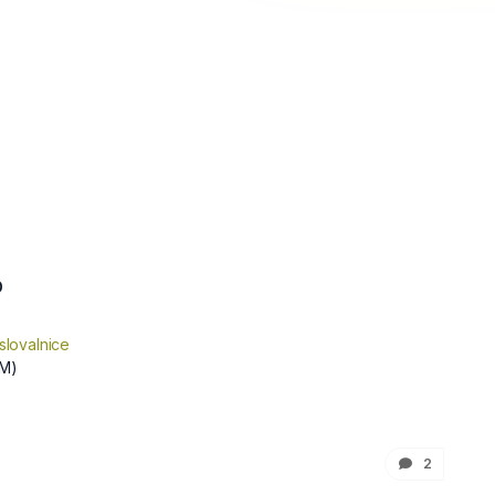
D
slovalnice
M)
2