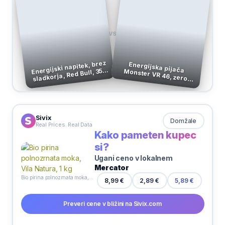
VS
Energijski napitek, brez
Energijska pijača Monster VR 46, zero
sladkorja, Red Bull, 355
sugar, 0,5 l
ml
Sivix
Domžale
Real Prices. Real Data
Kako pameten kupec
si?
Ugani ceno v lokalnem
Mercator
Bio pirina polnozrnata moka, Vila Natura, 1 kg
8,99 €
2,89 €
5,89 €
Preveri cene v bližini na Sivix.com