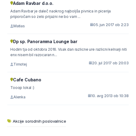
Adam Ravbar d.o.o.
Adam Ravbar je daleč naokrog najboljša pivnica in picerija
priporočam so zelo prijazni ne bo vam ...
05. jun 2017 ob 2:23
Matias
Dp sp. Panoramma Lounge bar
Hodim tja od oktobra 2016. Vsak dan razlicne ure razlicni kelnarji niti
enx nisem bil razocaran n...
20. jul 2017 ob 20:03
Timotej
Cafe Cubano
Tooop lokal :)
10. avg 2013 ob 10:38
Alenka
Akcije sorodnih poslovalnice