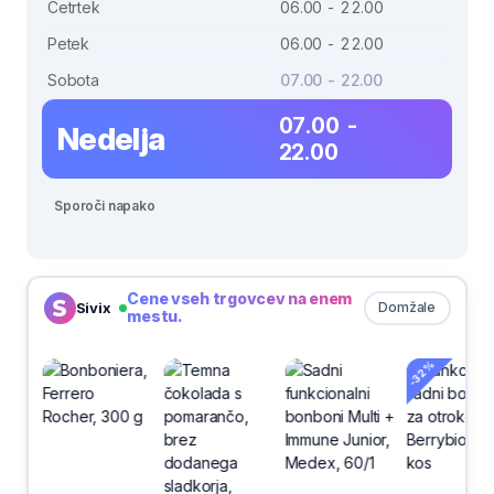
Četrtek
06.00 - 22.00
Petek
06.00 - 22.00
Sobota
07.00 - 22.00
07.00 -
Nedelja
22.00
Sporoči napako
Cene vseh trgovcev na enem
Sivix
Domžale
mestu.
-32%