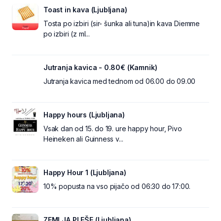
Toast in kava (Ljubljana)
Tosta po izbiri (sir- šunka ali tuna)in kava Diemme
po izbiri (z ml...
Jutranja kavica - 0.80€ (Kamnik)
Jutranja kavica med tednom od 06.00 do 09.00
Happy hours (Ljubljana)
Vsak dan od 15. do 19. ure happy hour, Pivo
Heineken ali Guinness v...
Happy Hour 1 (Ljubljana)
10% popusta na vso pijačo od 06:30 do 17:00.
ZEMLJA PLEŠE (Ljubljana)