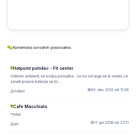
Komentarji sorodnih poslovalnic
Hotpoint polnilec - Fit center
Odlicen ambient, se boljsa ponudba... za nic od tega ne bi vedel, ce
zaradi prazne baterije ne bi...
05. dec 2012 ob 11:29
matjaz
Cafe Macchiato
*lokal
17. jun 2016 ob 23:11
jan