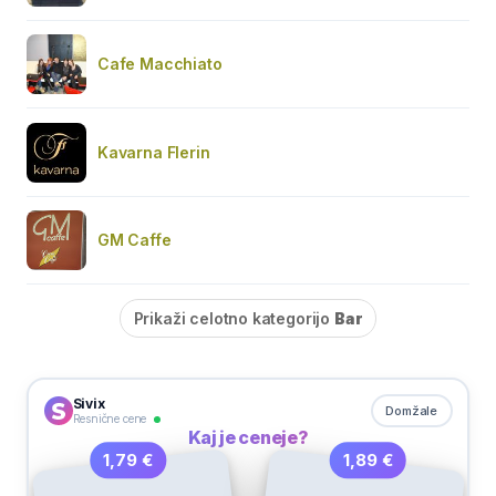
Cafe Macchiato
Kavarna Flerin
GM Caffe
Prikaži celotno kategorijo
Bar
Sivix
Domžale
Resnične cene
Kaj je ceneje?
1,89 €
1,79 €