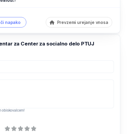
vilnost?
či napako
Prevzemi urejanje vnosa
ntar za Center za socialno delo PTUJ
m obiskovalcem!