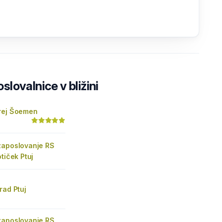
lovalnice v bližini
rej Šoemen
zaposlovanje RS
otiček Ptuj
rad Ptuj
zaposlovanje RS