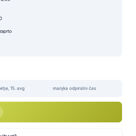
00
zaprto
tje, 15. avg
manjka odpiralni čas