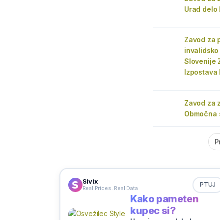
Urad delo 
Zavod za 
invalidsko
Slovenije 
Izpostava 
Zavod za 
Območna s
P
Sivix
PTUJ
Real Prices. Real Data
Kako pameten
kupec si?