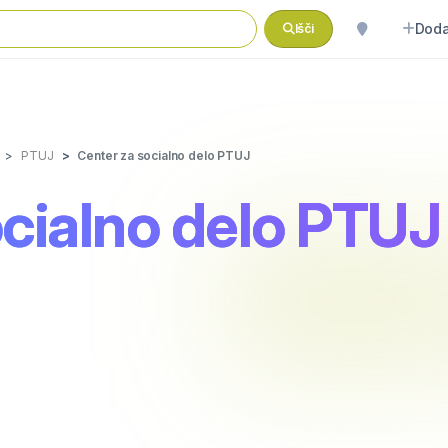
Doda
Išči
PTUJ
Center za socialno delo PTUJ
ocialno delo PTUJ