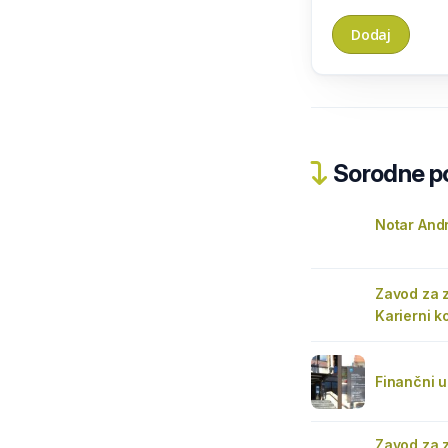
Sorodne pos
Notar And
Zavod za 
Karierni k
Finančni u
Zavod za 