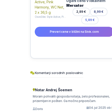
Ugani ceno v lokalnem
Mercator
2,89 €
8,99 €
Osvežilec Style Active, Pink Harmony, WC Net, 2 x 36,5 g
5,89 €
Preveri cene v bližini na Sivix.com
Komentarji sorodnih poslovalnic
Notar Andrej Šoemen
Moram pohvaliti gospoda notarja, zelo profesionalen,
prizemljen in pošten. Ga močno priporočam.
04. jul 2025 ob
Doris