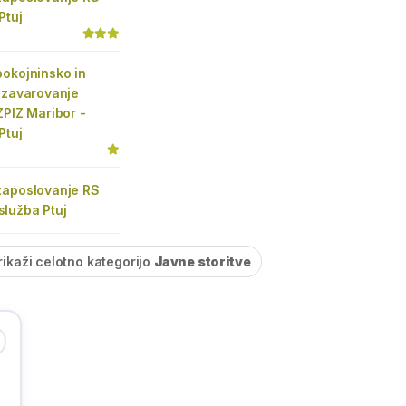
Ptuj
pokojninsko in
 zavarovanje
ZPIZ Maribor -
Ptuj
zaposlovanje RS
lužba Ptuj
rikaži celotno kategorijo
Javne storitve