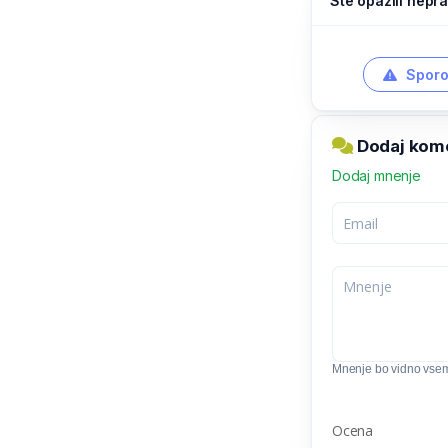
Ste opazili nepra
Sporo
Dodaj kome
Dodaj mnenje
Mnenje bo vidno vse
Ocena