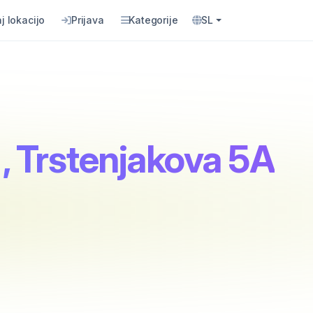
j lokacijo
Prijava
Kategorije
SL
, Trstenjakova 5A