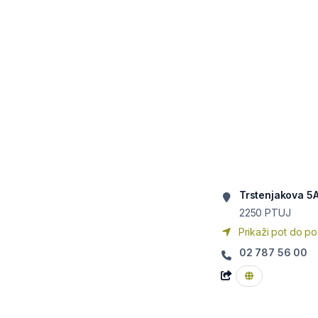
Trstenjakova 5
2250
PTUJ
Prikaži pot do po
02 787 56 00