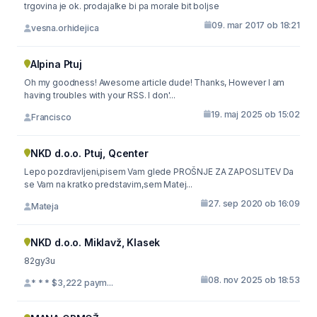
trgovina je ok. prodajalke bi pa morale bit boljse
09. mar 2017 ob 18:21
vesna.orhidejica
Alpina Ptuj
Oh my goodness! Awesome article dude! Thanks, However I am
having troubles with your RSS. I don'...
19. maj 2025 ob 15:02
Francisco
NKD d.o.o. Ptuj, Qcenter
Lepo pozdravljeni,pisem Vam glede PROŠNJE ZA ZAPOSLITEV Da
se Vam na kratko predstavim,sem Matej...
27. sep 2020 ob 16:09
Mateja
NKD d.o.o. Miklavž, Klasek
82gy3u
08. nov 2025 ob 18:53
* * * $3,222 paym...