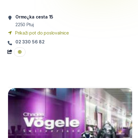
Ormo¿ka cesta 15
2250
Ptuj
Prikaži pot do poslovalnice
02 330 56 82