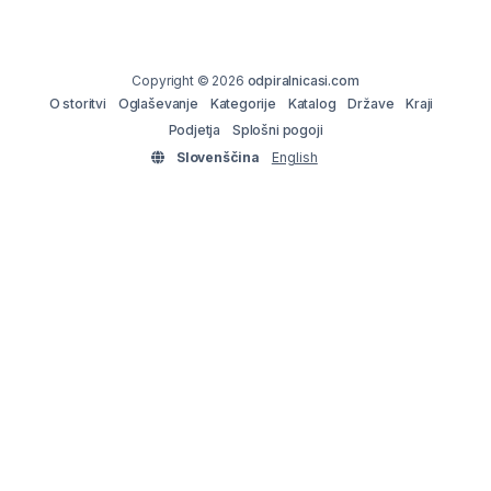
Copyright © 2026
odpiralnicasi.com
O storitvi
Oglaševanje
Kategorije
Katalog
Države
Kraji
Podjetja
Splošni pogoji
Slovenščina
English