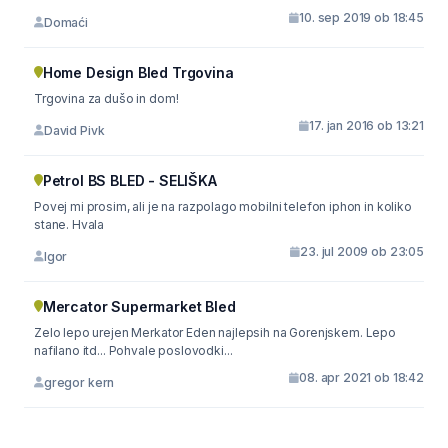
10. sep 2019 ob 18:45
Domaći
Home Design Bled Trgovina
Trgovina za dušo in dom!
17. jan 2016 ob 13:21
David Pivk
Petrol BS BLED - SELIŠKA
Povej mi prosim, ali je na razpolago mobilni telefon iphon in koliko
stane. Hvala
23. jul 2009 ob 23:05
Igor
Mercator Supermarket Bled
Zelo lepo urejen Merkator Eden najlepsih na Gorenjskem. Lepo
nafilano itd... Pohvale poslovodki...
08. apr 2021 ob 18:42
gregor kern