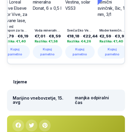
Šampon za lase Loreal Elseve Elseve Color Vive, za barvane lase, 400 ml
Voda mineralna Donat, 6 x 0,5 l
Sveča Eko Vestina, solar VSS3
Moder kemični svinčnik, Bic, 1 mm, 3/1
,79
–
€6,19
€7,01
–
€8,59
€18,18
–
€22,44
€2,59
–
€3,99
€4,
ika: €1,40
Razlika: €1,58
Razlika: €4,26
Razlika: €1,40
Razli
Kupuj
Kupuj
Kupuj
Kupuj
pametno
pametno
pametno
pametno
p
Izjeme
manjka odpiralni
Marijino vnebovzetje, 15.
avg
čas