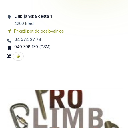
Ljubljanska cesta 1
4260
Bled
Prikaži pot do poslovalnice
04 574 27 74
040 798 170
(GSM)