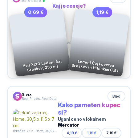
Resnične cene
Kaj je ceneje?
1,19 €
0,69 €
VS
Hell XIXO Ledeni čaj
Ledeni Čaj Fuzetea Breskev in Hibiskus 0,5 L
Breskev, 250 ml
Sivix
Bled
Real Prices. Real Data
Kako pameten kupec
si?
Ugani ceno v lokalnem
Mercator
Pekač za kruh, Home, 30,5 x 11,5 x 7 cm
7,19 €
4,19 €
1,19 €