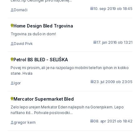
ceno..np Oettinger pivo najcenej...
10. sep 2019 ob 18:45
Domaći
Home Design Bled Trgovina
Trgovina za dušo in dom!
17. jan 2016 ob 13:21
David Pivk
Petrol BS BLED - SELIŠKA
Povej mi prosim, ali je na razpolago mobilni telefon iphon in koliko
stane. Hvala
23. jul 2009 ob 23:05
Igor
Mercator Supermarket Bled
Zelo lepo urejen Merkator Eden najlepsih na Gorenjskem. Lepo
nafilano itd... Pohvale poslovodki...
08. apr 2021 ob 18:42
gregor kern