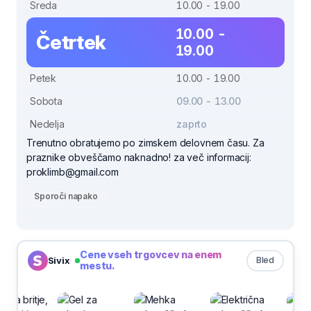
Sreda
10.00 - 19.00
10.00 -
Četrtek
19.00
Petek
10.00 - 19.00
Sobota
09.00 - 13.00
Nedelja
zaprto
Trenutno obratujemo po zimskem delovnem času. Za
praznike obveščamo naknadno! za več informacij:
proklimb@gmail.com
Sporoči napako
Cene vseh trgovcev na enem
Sivix
Bled
mestu.