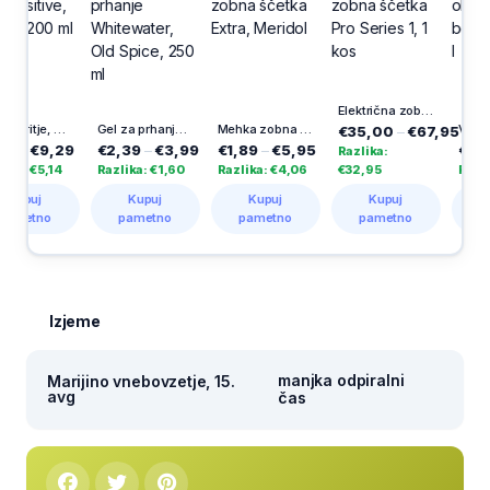
Električna zobna ščetka Pro Series 1, 1 kos
Gel za britje, Pro Sensitive, Gillette, 200 ml
Gel za prhanje Whitewater, Old Spice, 250 ml
Mehka zobna ščetka Extra, Meridol
€35,00
–
€67,95
€9,29
€2,39
–
€3,99
€1,89
–
€5,95
€0,48
–
€
Razlika:
€5,14
Razlika: €1,60
Razlika: €4,06
€32,95
Razlika: €1
j
Kupuj
Kupuj
Kupuj
Kupuj
tno
pametno
pametno
pametno
pametn
Izjeme
manjka odpiralni
Marijino vnebovzetje, 15.
avg
čas