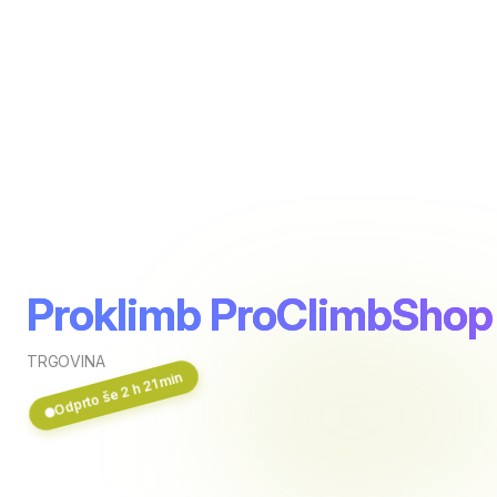
Proklimb ProClimbShop
TRGOVINA
Odprto še 2 h 21 min