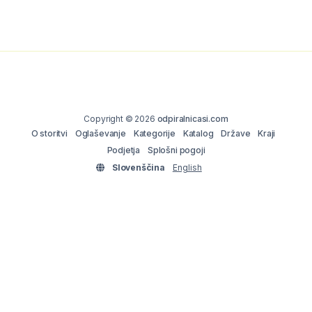
Copyright © 2026
odpiralnicasi.com
O storitvi
Oglaševanje
Kategorije
Katalog
Države
Kraji
Podjetja
Splošni pogoji
Slovenščina
English