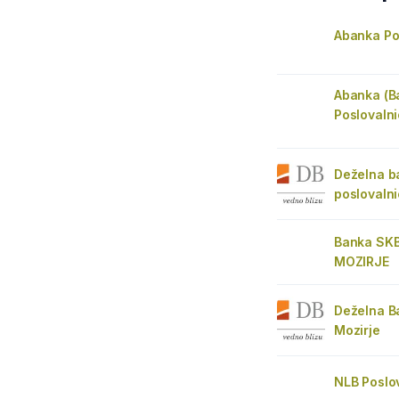
Abanka Po
Abanka (B
Poslovalni
Deželna ba
poslovaln
Banka SK
MOZIRJE
Deželna B
Mozirje
NLB Poslo