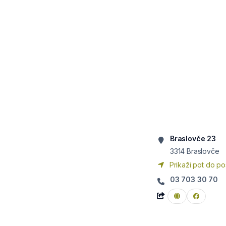
Braslovče 23
3314
Braslovče
Prikaži pot do po
03 703 30 70