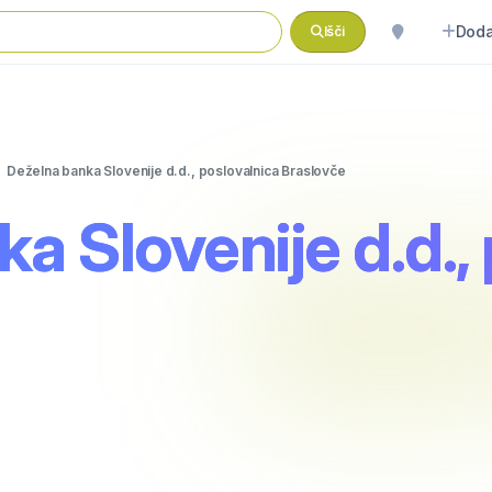
Doda
Išči
Deželna banka Slovenije d.d., poslovalnica Braslovče
a Slovenije d.d.,