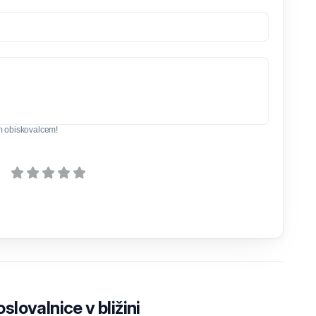
m obiskovalcem!
lovalnice v bližini