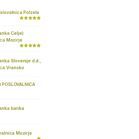
slovalnica Polzela
anka Celje)
ca Mozirje
nka Slovenije d.d.,
ica Vransko
B POSLOVALNICA
anka banka
valnica Mozirje