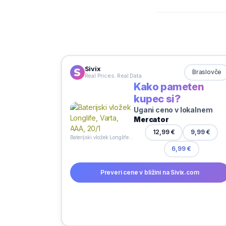
Sivix
Braslovče
Real Prices. Real Data
Kako pameten
kupec si?
Ugani ceno v lokalnem
Mercator
12,99 €
9,99 €
Baterijski vložek Longlife, Varta, AAA, 20/1
6,99 €
Preveri cene v bližini na Sivix.com