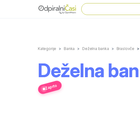
Kategorije
Banka
Deželna banka
Braslovče
Deželna bank
Zaprto