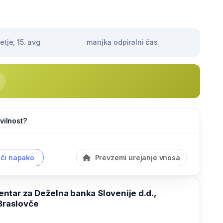
tje, 15. avg
manjka odpiralni čas
vilnost?
či napako
Prevzemi urejanje vnosa
ntar za Deželna banka Slovenije d.d.,
Braslovče