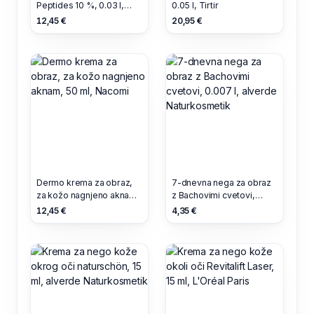
Peptides 10 %, 0.03 l,
0.05 l, Tirtir
Nacomi
12,45 €
20,95 €
Dermo krema za obraz,
7-dnevna nega za obraz
za kožo nagnjeno aknam,
z Bachovimi cvetovi,
50 ml, Nacomi
0.007 l, alverde
12,45 €
4,35 €
Naturkosmetik