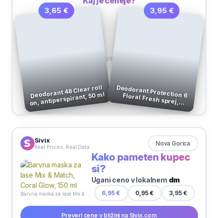
Kaj je ceneje?
3,95 €
3,65 €
VS
Deodorant 48 Clear roll
on, antiperspirant, 50 ml
Deodorant Protection 6 Floral Fresh sprej, Garnier, 150 ml
Sivix
Nova Gorica
Real Prices. Real Data
Kako pameten kupec
si?
Ugani ceno v lokalnem
dm
3,95 €
6,95 €
0,95 €
Barvna maska za lase Mix & Match, Coral Glow, 150 ml
Preveri cene v bližini na Sivix.com