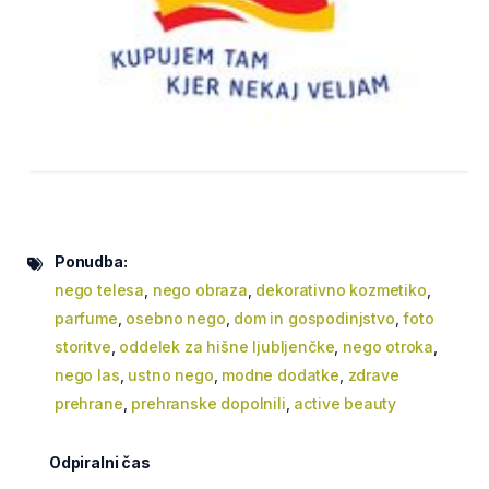
Ponudba:
nego telesa
,
nego obraza
,
dekorativno kozmetiko
,
parfume
,
osebno nego
,
dom in gospodinjstvo
,
foto
storitve
,
oddelek za hišne ljubljenčke
,
nego otroka
,
nego las
,
ustno nego
,
modne dodatke
,
zdrave
prehrane
,
prehranske dopolnili
,
active beauty
Odpiralni čas