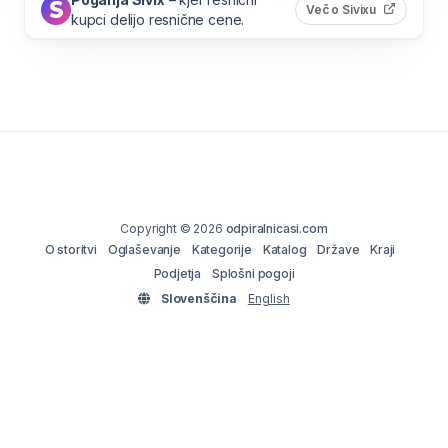
(odpre s
Več o Sivixu
kupci delijo resnične cene.
Copyright © 2026
odpiralnicasi.com
O storitvi
Oglaševanje
Kategorije
Katalog
Države
Kraji
Podjetja
Splošni pogoji
Slovenščina
English