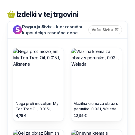
Izdelki v tej trgovini
Poganja Sivix
– kjer resnični
(odpre s
Več o Sivixu
kupci delijo resnične cene.
Nega proti mozoljem My
Vlažilna krema za obraz s
Tea Tree Oil, 0.015 l,
peruniko, 0.03 l, Weleda
Alkmene
4,75 €
12,95 €