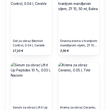
Gel za obraz Blemish
Dnevna krema s hranljivim
Control, 0.04 l, CeraVe
mandljevim oljem, ZF 15,
50 ml, Balea
17,10 €
2,50 €
Serum za obraz Lift it Up
Krema za obraz Ceramic,