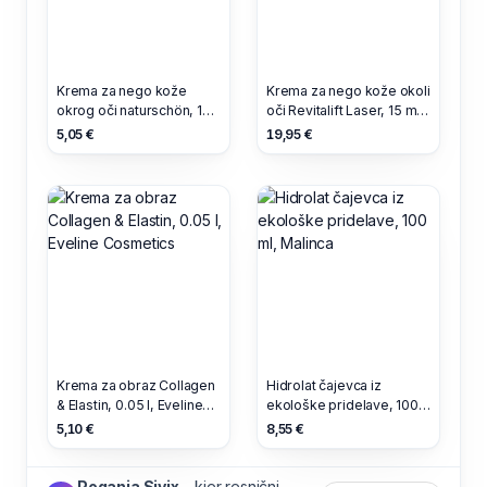
Krema za nego kože
Krema za nego kože okoli
okrog oči naturschön, 15
oči Revitalift Laser, 15 ml,
ml, alverde
L'Oréal Paris
5,05 €
19,95 €
Naturkosmetik
Krema za obraz Collagen
Hidrolat čajevca iz
& Elastin, 0.05 l, Eveline
ekološke pridelave, 100
Cosmetics
ml, Malinca
5,10 €
8,55 €
Poganja Sivix
– kjer resnični