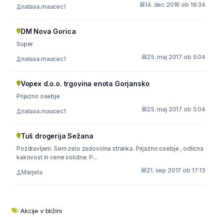
14. dec 2016 ob 19:34
natasa.maucec1
DM Nova Gorica
Super
25. maj 2017 ob 5:04
natasa.maucec1
Vopex d.o.o. trgovina enota Gorjansko
Prijazno osebje
25. maj 2017 ob 5:04
natasa.maucec1
Tuš drogerija Sežana
Pozdravljeni. Sem zelo zadovolna stranka. Prijazno osebje , odlicna
kakovost in cene solidne. P...
21. sep 2017 ob 17:13
Marjeta
Akcije v bližini