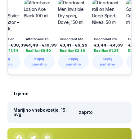
Brivnik Fusion Proglide Styler Power Razor + 1 nastavek, Gillette
Aftershave Losjon Axe Black 100 ml
Deodorant Men Invisible Dry sprej, Dove, 150 ml
Deodorant roll on Men Deep Sport, Nivea, 50 ml
Dezodorant Spray Dov
38,39
€4,49
–
€10,99
€3,41
–
€6,29
€3,44
–
€4,69
€3,41
–
€6,
,54
Razlika: €6,50
Razlika: €2,88
Razlika: €1,25
Razlika: €2,8
Kupuj
Kupuj
Kupuj
Kupuj
pametno
pametno
pametno
pametno
Izjeme
Marijino vnebovzetje, 15.
zaprto
avg