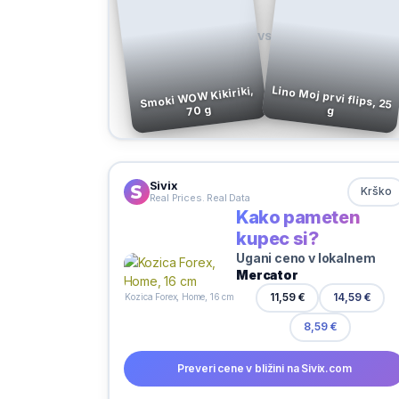
VS
Lino Moj prvi flips, 25
Smoki WOW Kikiriki,
70 g
g
Sivix
Krško
Real Prices. Real Data
Kako pameten
kupec si?
Ugani ceno v lokalnem
Mercator
14,59 €
11,59 €
Kozica Forex, Home, 16 cm
8,59 €
Preveri cene v bližini na Sivix.com