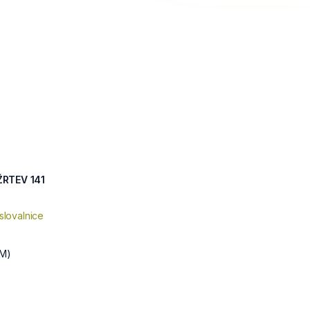
ŽRTEV 141
slovalnice
M)