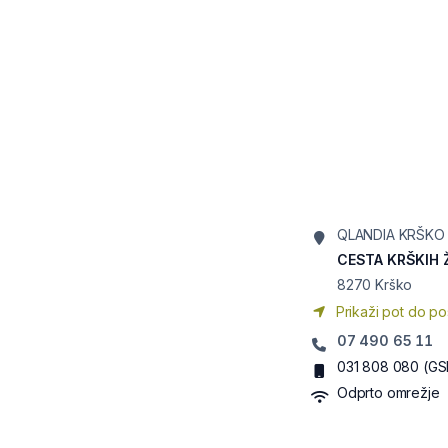
QLANDIA KRŠKO
CESTA KRŠKIH 
8270
Krško
Prikaži pot do po
07 490 65 11
031 808 080
(GS
Odprto omrežje