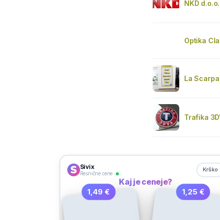
NKD d.o.o
Optika Cla
La Scarpa
Trafika 3
Sivix
Krško
Resnične cene
Kaj je ceneje?
1,49 €
1,25 €