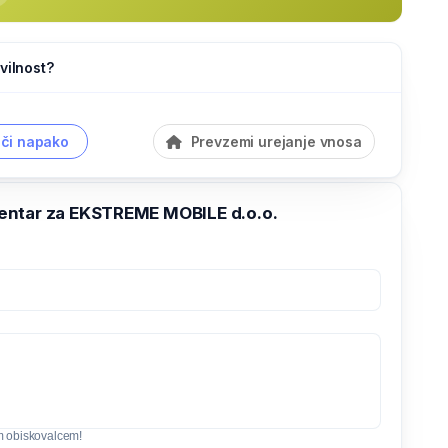
vilnost?
či napako
Prevzemi urejanje vnosa
ntar za EKSTREME MOBILE d.o.o.
m obiskovalcem!