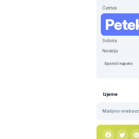
Četrtek
Pete
Sobota
Nedelja
Sporoči napako
Izjeme
Marijino vnebovze