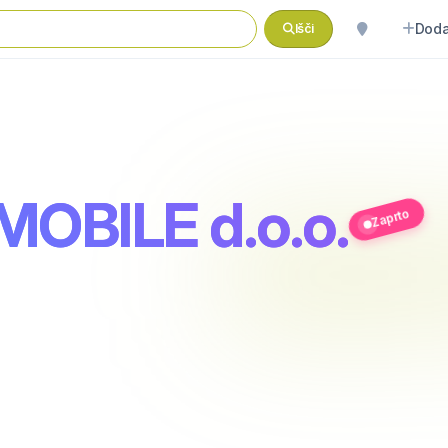
Doda
Išči
OBILE d.o.o.
Zaprto