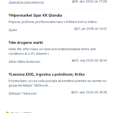
18. dec 2023 ob 17:28
MAGDALENA KRAVOS
Hipermarket Spar KK Qlandia
Prijazne, poštene, profesionalne tako v Krškem kot na Vidmu.
21. jan 2018 ob 12:42
jaka
dm drogerie markt
Hello We offer loans on clear and understandable terms and
conditions at a 3% interest r...
05. maj 2023 ob 18:34
Barr Mike Anderson
Lesnina XXXL, trgovina s pohištvom, Krško
Pozdravljeni, za vsa vaša posojila ali kreditne potrebe se obrnite na
gospoda Marjan Tetičkovič. ...
25. sep 2023 ob 16:38
Marjan Tetickovic