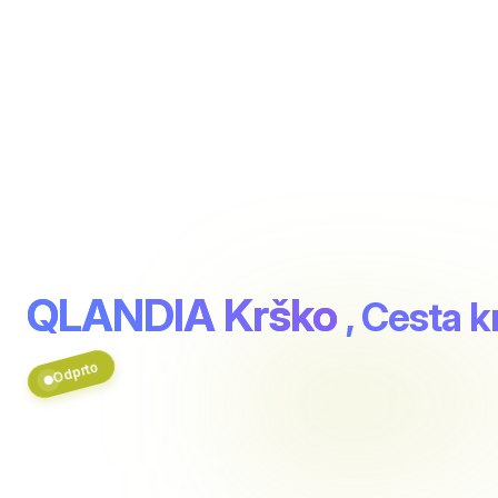
QLANDIA Krško
, Cesta k
Odprto