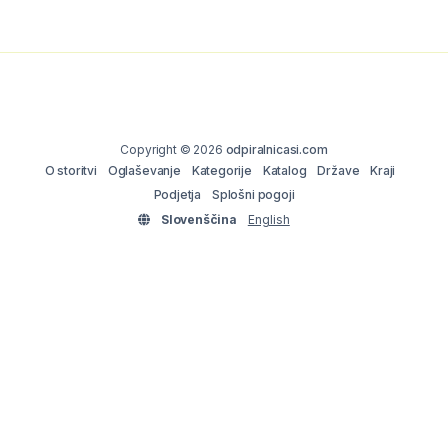
Copyright © 2026
odpiralnicasi.com
O storitvi
Oglaševanje
Kategorije
Katalog
Države
Kraji
Podjetja
Splošni pogoji
Slovenščina
English