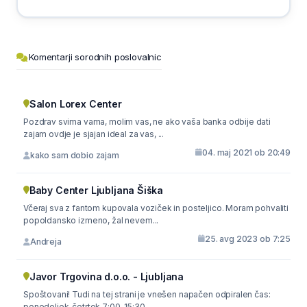
Komentarji sorodnih poslovalnic
Salon Lorex Center
Pozdrav svima vama, molim vas, ne ako vaša banka odbije dati
zajam ovdje je sjajan ideal za vas, ...
04. maj 2021 ob 20:49
kako sam dobio zajam
Baby Center Ljubljana Šiška
Včeraj sva z fantom kupovala voziček in posteljico. Moram pohvaliti
popoldansko izmeno, žal nevem...
25. avg 2023 ob 7:25
Andreja
Javor Trgovina d.o.o. - Ljubljana
Spoštovani! Tudi na tej strani je vnešen napačen odpiralen čas:
ponedeljek-četrtek 7:00-15:30, ...