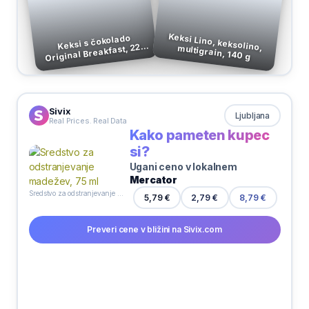
Keksi s čokolado
Original Breakfast, 225
Keksi Lino, keksolino, multigrain, 140 g
g, Belvita
Sivix
Ljubljana
Real Prices. Real Data
Kako pameten kupec
si?
Ugani ceno v lokalnem
Mercator
Sredstvo za odstranjevanje madežev, 75 ml
2,79 €
5,79 €
8,79 €
Preveri cene v bližini na Sivix.com