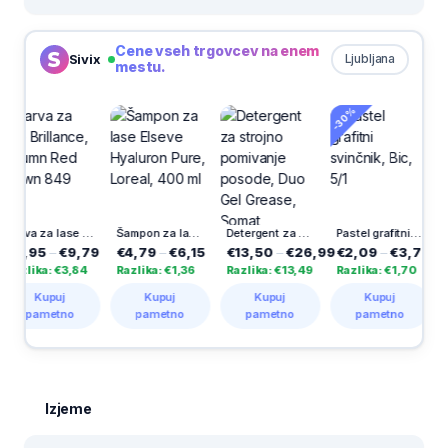
Cene vseh trgovcev na enem
Sivix
Ljubljana
mestu.
-30%
Barva za lase Brillance, Autumn Red Brown 849
Šampon za lase Elseve Hyaluron Pure, Loreal, 400 ml
Detergent za strojno pomivanje posode, Duo Gel Grease, Somat Excellence, 60/1
Pastel grafitni svinčnik, Bic, 5/1
95
–
€9,79
€4,79
–
€6,15
€13,50
–
€26,99
€2,09
–
€3,79
€1,39
ka: €3,84
Razlika: €1,36
Razlika: €13,49
Razlika: €1,70
Razlik
Kupuj
Kupuj
Kupuj
Kupuj
K
ametno
pametno
pametno
pametno
pa
Izjeme