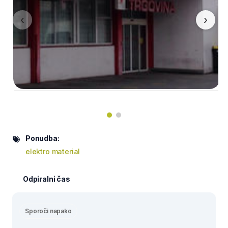
‹
›
Ponudba:
elektro material
Odpiralni čas
Sporoči napako