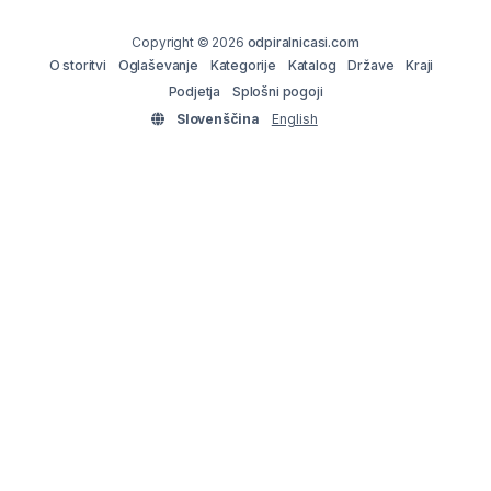
Copyright © 2026
odpiralnicasi.com
O storitvi
Oglaševanje
Kategorije
Katalog
Države
Kraji
Podjetja
Splošni pogoji
Slovenščina
English