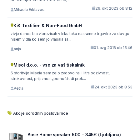
26. okt 2023 ob 8:12
Mihaela Erklavec
KiK Textilien & Non-Food GmbH
zivjo danes bla v brezicah v kiku tako nasramne trgovke ze dovgo
nisem vidla ko sem jo vrasala za...
01. avg 2018 ob 15:46
anja
Misol d.o.o. - vse za vaš tiskalnik
S storitvijo Misola sem zelo zadovolna. Hitra odzivnost,
strokovnost, prijaznost, pomoč tudi prek...
24. okt 2023 ob 8:53
Petra
Akcije sorodnih poslovalnice
Bose Home speaker 500 - 345€ (Ljubljana)