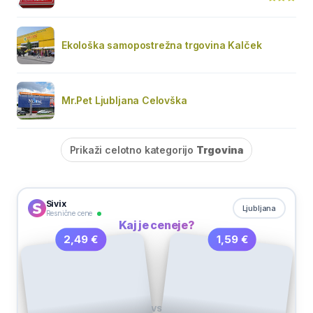
Ekološka samopostrežna trgovina Kalček
Mr.Pet Ljubljana Celovška
Prikaži celotno kategorijo
Trgovina
Sivix
Ljubljana
Resnične cene
Kaj je ceneje?
1,59 €
2,49 €
VS