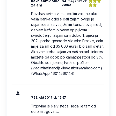
kako sam dobio
04. maj 2021 ob
zajam
20:50
Pozdrav svima vama, molim vas, ne ako
vaša banka odbije dati zajam ovdje je
sjajan ideal za vas, želim koristiti ovaj medij
da vam kažem o ovom opipljivom
svjedočenju. Zajam sam dobio 1. siječnja
2021. preko gospođe Vldimire Franke, dala
mi je zajam od 65 000 eura i bio sam sretan.
Ako vam treba zajam za vaš najbolji interes,
možete ga dobiti po kamatnoj stopi od 3%.
Obratite se njezinoj tvrtki e-poštom:
{vladimirafinancijskiinvestitor@yahoo.com}
(WhatsApp: 16014560144)
?
23. okt 2017 ob 15:57
Trgovina je šla v stečaj,sedaj je tam od
euro m trgovina...