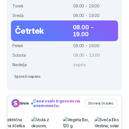
Torek
08.00 - 19.00
Sreda
08.00 - 19.00
08.00 -
Četrtek
19.00
Petek
08.00 - 19.00
Sobota
08.00 - 13.00
Nedelja
zaprto
Sporoči napako
Cene vseh trgovcev na
Sivix
Slovenj Gradec
enem mestu.
-30%