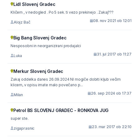
Lidl Slovenj Gradec
Kličem , v nedogled . Po 5 sek. ti vezo prekinejo . Zakaj???
08. nov 2021 ob 12:01
Alojz Bač
Big Bang Slovenj Gradec
Nesposobni in neorganizirani prodajalci
31. jul 2017 ob 11:27
Luka
Merkur Slovenj Gradec
Zakaj oddelka danes 26.09.2024 NI mogiče dobiti kljub večim
klicem, v opisu imate malo povečano p...
26. sep 2024 ob 17:37
Milan
Petrol BS SLOVENJ GRADEC - RONKOVA JUG
super ste.
23. mar 2017 ob 22:10
zigaprasnic