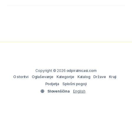
Copyright © 2026
odpiralnicasi.com
O storitvi
Oglaševanje
Kategorije
Katalog
Države
Kraji
Podjetja
Splošni pogoji
Slovenščina
English