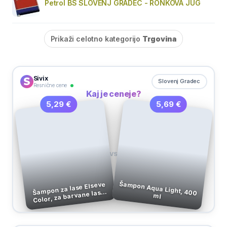
Petrol BS SLOVENJ GRADEC - RONKOVA JUG
Prikaži celotno kategorijo
Trgovina
Sivix
Slovenj Gradec
Resnične cene
Kaj je ceneje?
5,69 €
5,29 €
VS
Šampon Aqua Light, 400
Šampon za lase Elseve
Color, za barvane lase,
ml
Loreal, 250 ml