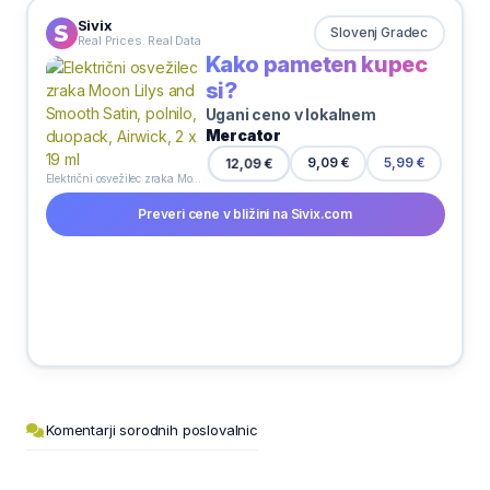
Sivix
Slovenj Gradec
Real Prices. Real Data
Kako pameten kupec
si?
Ugani ceno v lokalnem
Mercator
12,09 €
9,09 €
5,99 €
Električni osvežilec zraka Moon Lilys and Smooth Satin, polnilo, duopack, Airwick, 2 x 19 ml
Preveri cene v bližini na Sivix.com
Komentarji sorodnih poslovalnic