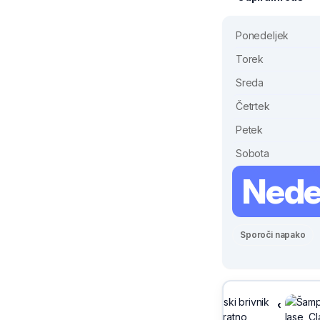
Ponedeljek
Torek
Sreda
Četrtek
Petek
Sobota
Nede
Sporoči napako
-30%
Sivix