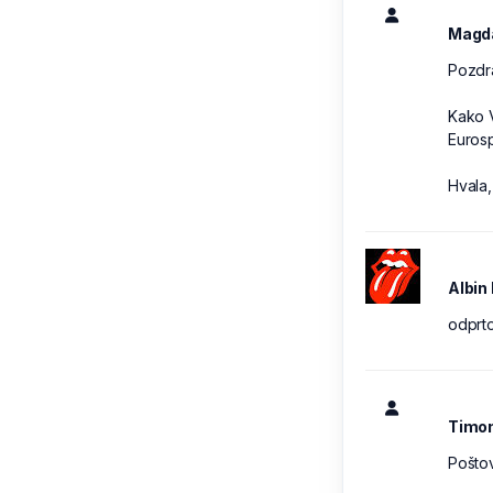
Magd
Pozdr
Kako V
Eurosp
Hvala,
Albin
odprto
Timo
Poštov