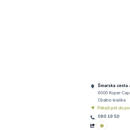
Šmarska cesta 
6000
Koper-Capo
Obalno-kraška
Prikaži pot do po
080 19 50