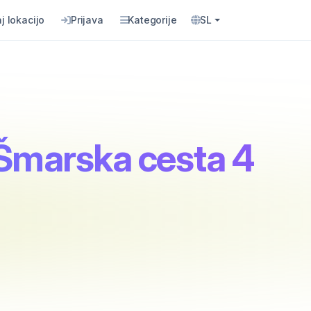
j lokacijo
Prijava
Kategorije
SL
 Šmarska cesta 4