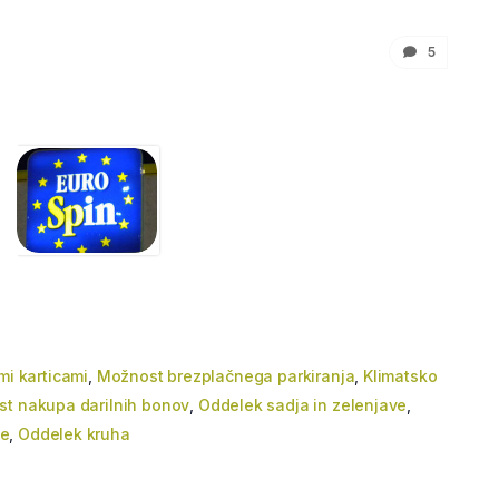
5
mi karticami
,
Možnost brezplačnega parkiranja
,
Klimatsko
t nakupa darilnih bonov
,
Oddelek sadja in zelenjave
,
ce
,
Oddelek kruha