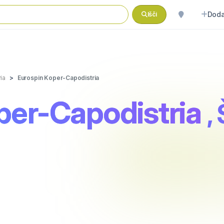
Doda
Išči
ia
Eurospin Koper-Capodistria
per-Capodistria
,