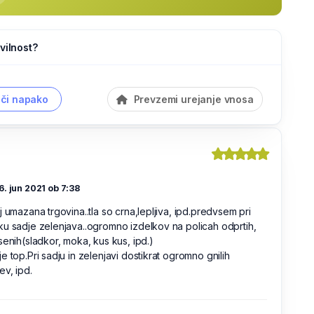
vilnost?
či napako
Prevzemi urejanje vnosa
6. jun 2021 ob 7:38
j umazana trgovina..tla so crna,lepljiva, ipd.predvsem pri
u sadje zelenjava..ogromno izdelkov na policah odprtih,
senih(sladkor, moka, kus kus, ipd.)
e top.Pri sadju in zelenjavi dostikrat ogromno gnilih
v, ipd.