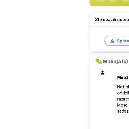
Ste opazili nepra
Sporo
Mnenja (5)
Mira
2
Najbol
oddelk
raztre
Meso j
sadeze