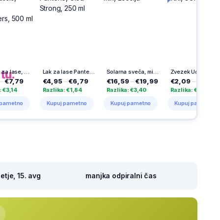
ia
h
na
tu.
Šampon za lase, Classic, Head & Shoulders, 500 ml
Lak za lase Pantene, Ultra Strong, 250 ml
Solarna sveča, mix, Ecosija
Zvezek Ucl, A4, črtni, Uefa, 4 listni
9
€4,95
–
€6,79
€16,59
–
€19,99
€2,09
–
€3,19
€1
Razlika: €1,84
Razlika: €3,40
Razlika: €1,10
Ra
o
Kupuj pametno
Kupuj pametno
Kupuj pametno
K
tje, 15. avg
manjka odpiralni čas