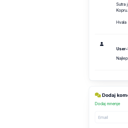
Sutra 
Kopru.
Hvala
User
Najlep
Dodaj kome
Dodaj mnenje