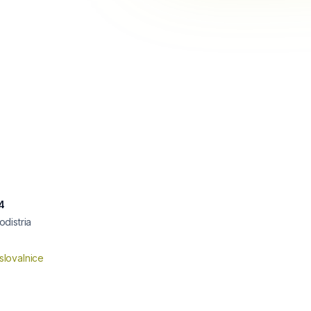
4
distria
slovalnice