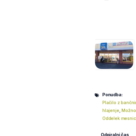
Ponudba:
Plačilo z bančni
hlajenje
,
Možnos
Oddelek mesni
Odpiralni čas