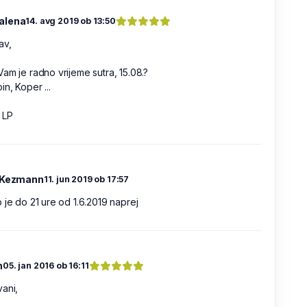
alena
14. avg 2019 ob 13:50
av,
am je radno vrijeme sutra, 15.08.?
in, Koper ...
 LP
 Kezmann
11. jun 2019 ob 17:57
 je do 21 ure od 1.6.2019 naprej
n
05. jan 2016 ob 16:11
ani,