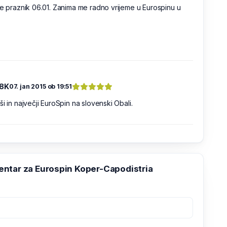
je praznik 06.01. Zanima me radno vrijeme u Eurospinu u
-8K
07. jan 2015 ob 19:51
ši in največji EuroSpin na slovenski Obali.
ntar za Eurospin Koper-Capodistria