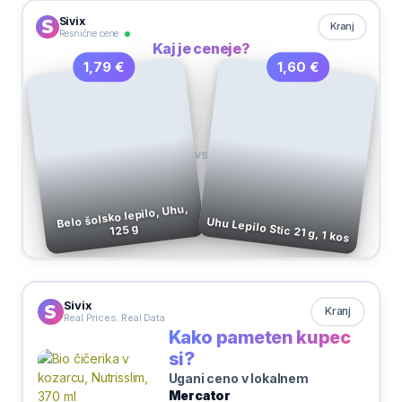
Sivix
Kranj
Resnične cene
Kaj je ceneje?
1,60 €
1,79 €
VS
Belo šolsko lepilo, Uhu,
Uhu Lepilo Stic 21 g, 1 kos
125 g
Sivix
Kranj
Real Prices. Real Data
Kako pameten kupec
si?
Ugani ceno v lokalnem
Mercator