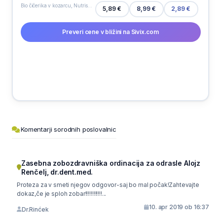
Bio čičerika v kozarcu, Nutrisslim, 370 ml
8,99 €
5,89 €
2,89 €
Preveri cene v bližini na Sivix.com
Komentarji sorodnih poslovalnic
Zasebna zobozdravniška ordinacija za odrasle Alojz
Renčelj, dr.dent.med.
Proteza za v smeti njegov odgovor-saj bo mal počak!Zahtevajte
dokaz,če je sploh zobar!!!!!!!!!!!!...
10. apr 2019 ob 16:37
Dr.Rinćek