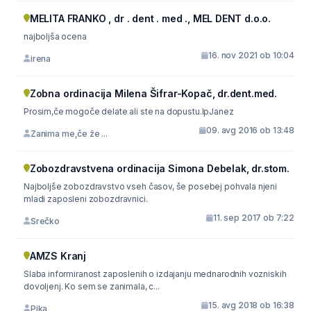
MELITA FRANKO , dr . dent . med ., MEL DENT d.o.o.
najboljša ocena
16. nov 2021 ob 10:04
irena
Zobna ordinacija Milena Šifrar-Kopač, dr.dent.med.
Prosim,če mogoče delate ali ste na dopustu.lpJanez
09. avg 2016 ob 13:48
Zanima me,če že ...
Zobozdravstvena ordinacija Simona Debelak, dr.stom.
Najboljše zobozdravstvo vseh časov, še posebej pohvala njeni
mladi zaposleni zobozdravnici.
11. sep 2017 ob 7:22
Srečko
AMZS Kranj
Slaba informiranost zaposlenih o izdajanju mednarodnih vozniskih
dovoljenj. Ko sem se zanimala, c...
15. avg 2018 ob 16:38
Pika