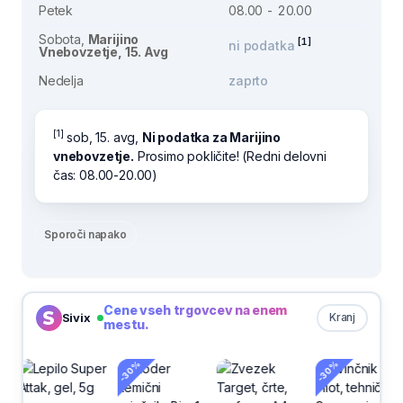
Petek
08.00 - 20.00
Sobota,
Marijino
[1]
ni podatka
Vnebovzetje, 15. Avg
Nedelja
zaprto
[1]
sob, 15. avg,
Ni podatka za Marijino
vnebovzetje.
Prosimo pokličite! (Redni delovni
čas: 08.00-20.00)
Sporoči napako
Cene vseh trgovcev na enem
Sivix
Kranj
mestu.
-30%
-30%