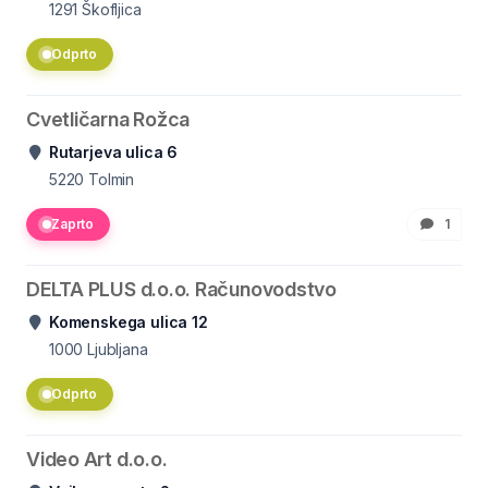
1291
Škofljica
Odprto
Cvetličarna Rožca
Rutarjeva ulica 6
5220
Tolmin
Zaprto
1
DELTA PLUS d.o.o. Računovodstvo
Komenskega ulica 12
1000
Ljubljana
Odprto
Video Art d.o.o.