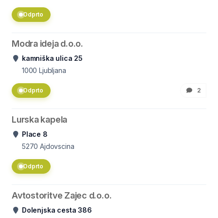
Odprto
Modra ideja d.o.o.
kamniška ulica 25
1000
Ljubljana
Odprto
2
Lurska kapela
Place 8
5270
Ajdovscina
Odprto
Avtostoritve Zajec d.o.o.
Dolenjska cesta 386