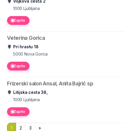
Vojkova cesta 2
1000
Ljubljana
Zaprto
Veterina Gorica
Pri hrastu 18
5000
Nova Gorica
Zaprto
Frizerski salon Ansal, Anita Bajrić sp
Litijska cesta 38,
1000
Ljubljana
Zaprto
1
2
3
»