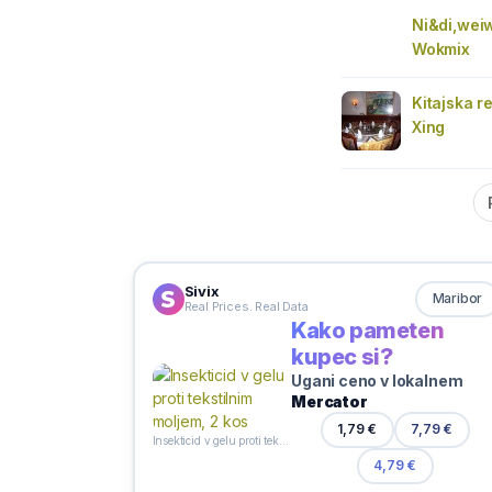
Ni&di,weiw
Wokmix
Kitajska r
Xing
Sivix
Maribor
Real Prices. Real Data
Kako pameten
kupec si?
Ugani ceno v lokalnem
Mercator
1,79 €
7,79 €
Insekticid v gelu proti tekstilnim moljem, 2 kos
4,79 €