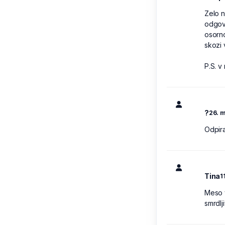
Zelo n
odgovo
osorno
skozi 
P.S. v
?
26. m
Odpira
Tina
1
Meso v
smrdlj