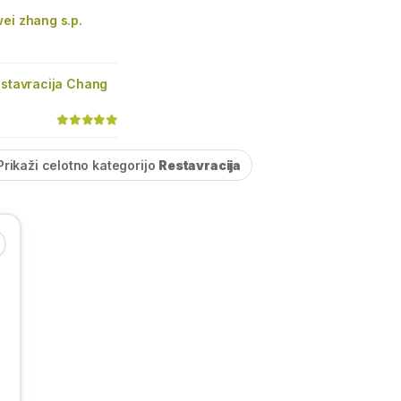
ei zhang s.p.
estavracija Chang
Prikaži celotno kategorijo
Restavracija