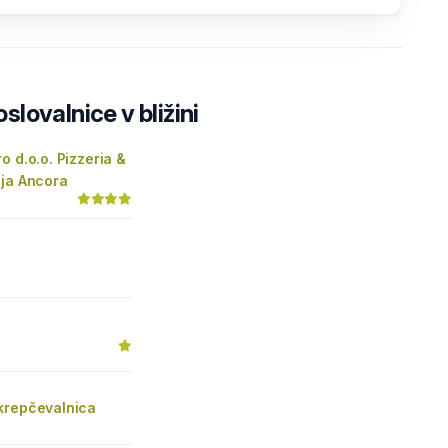
lovalnice v bližini
o d.o.o. Pizzeria &
ija Ancora
krepčevalnica