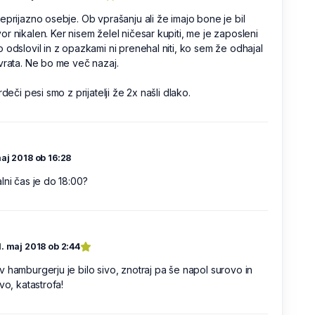
eprijazno osebje. Ob vprašanju ali že imajo bone je bil
r nikalen. Ker nisem želel ničesar kupiti, me je zaposleni
 odslovil in z opazkami ni prenehal niti, ko sem že odhajal
vrata. Ne bo me več nazaj.
 rdeči pesi smo z prijatelji že 2x našli dlako.
aj 2018 ob 16:28
lni čas je do 18:00?
1. maj 2018 ob 2:44
 hamburgerju je bilo sivo, znotraj pa še napol surovo in
ivo, katastrofa!