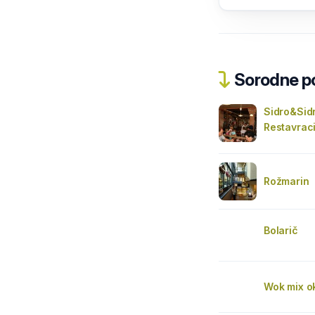
Sorodne pos
Sidro&Sidr
Restavrac
Rožmarin
Bolarič
Wok mix o