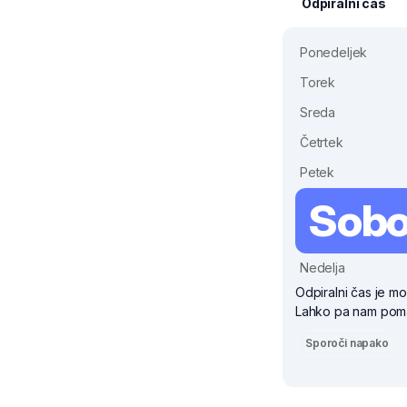
Odpiralni čas
Ponedeljek
Torek
Sreda
Četrtek
Petek
Sobo
Nedelja
Odpiralni čas je mo
Lahko pa nam pomag
Sporoči napako