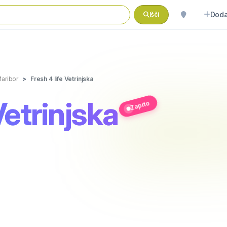
Doda
Išči
aribor
Fresh 4 life Vetrinjska
Vetrinjska
Zaprto