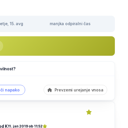
tje, 15. avg
manjka odpiralni čas
vilnost?
či napako
Prevzemi urejanje vnosa
od K
11. jan 2019 ob 11:52