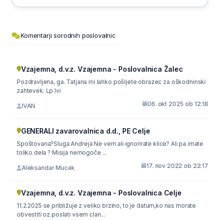
Komentarji sorodnih poslovalnic
Vzajemna, d.v.z. Vzajemna - Poslovalnica Žalec
Pozdravljena, ga. Tatjana mi lahko pošljete obrazec za oškodninski
zahtevek. Lp Ivi
06. okt 2025 ob 12:18
IVAN
GENERALI zavarovalnica d.d., PE Celje
Spoštovana?Sluga Andreja Ne vem ali ignorirate klice? Ali pa imate
toliko dela ? Misija nemogoče ...
17. nov 2022 ob 22:17
Aleksandar Mucak
Vzajemna, d.v.z. Vzajemna - Poslovalnica Celje
11.2.2025 se približuje z veliko brzino, to je datum,ko nas morate
obvestiti oz.poslati vsem clan...