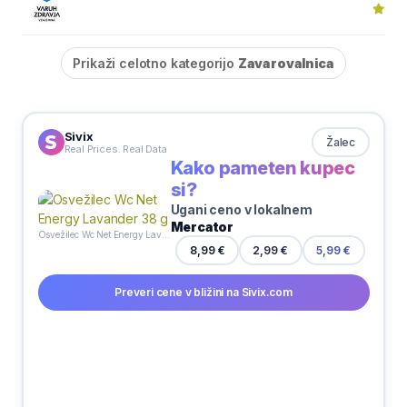
Prikaži celotno kategorijo
Zavarovalnica
Sivix
Žalec
Real Prices. Real Data
Kako pameten kupec
si?
Ugani ceno v lokalnem
Mercator
Osvežilec Wc Net Energy Lavander 38 g
2,99 €
8,99 €
5,99 €
Preveri cene v bližini na Sivix.com