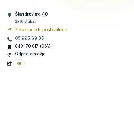
Šlandrov trg 40
3310
Žalec
Prikaži pot do poslovalnice
05 995 68 05
040 170 017
(GSM)
Odprto omrežje