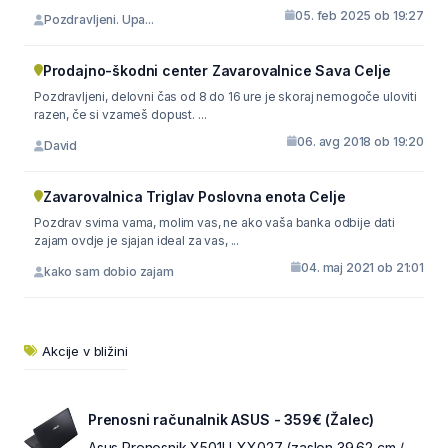
05. feb 2025 ob 19:27
Pozdravljeni. Upa...
Prodajno-škodni center Zavarovalnice Sava Celje
Pozdravljeni, delovni čas od 8 do 16 ure je skoraj nemogoče uloviti
razen, če si vzameš dopust. ...
06. avg 2018 ob 19:20
David
Zavarovalnica Triglav Poslovna enota Celje
Pozdrav svima vama, molim vas, ne ako vaša banka odbije dati
zajam ovdje je sjajan ideal za vas, ...
04. maj 2021 ob 21:01
kako sam dobio zajam
Akcije v bližini
Prenosni računalnik ASUS - 359€ (Žalec)
Asus Prenosnik X501U-XX027 (zaslon 39.62 cm /