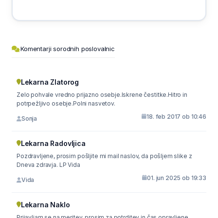
Komentarji sorodnih poslovalnic
Lekarna Zlatorog
Zelo pohvale vredno prijazno osebje.Iskrene čestitke.Hitro in
potrpežljivo osebje.Polni nasvetov.
18. feb 2017 ob 10:46
Sonja
Lekarna Radovljica
Pozdravljene, prosim pošljite mi mail naslov, da pošljem slike z
Dneva zdravja. LP Vida
01. jun 2025 ob 19:33
Vida
Lekarna Naklo
Prijavljam se na meritev, prosim za potrditev in čas opravljene