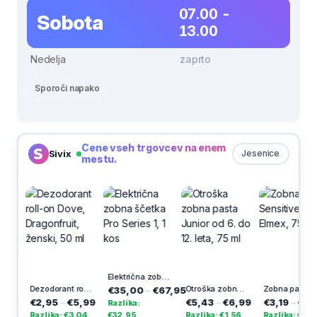
07.00 -
Sobota
13.00
Nedelja
zaprto
Sporoči napako
Cene vseh trgovcev na enem
Sivix
Jesenice
mestu.
Električna zobna ščetka Pro Series 1, 1 kos
Dezodorant roll-on Dove, Dragonfruit, ženski, 50 ml
Otroška zobna pasta Junior od 6. do 12. leta, 75 ml
Zobna pasta Sensitive, Elmex, 75 ml
€35,00
–
€67,95
€2,95
–
€5,99
€5,43
–
€6,99
€3,19
–
€5,49
Razlika:
Razlika: €3,04
€32,95
Razlika: €1,56
Razlika: €2,30