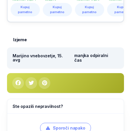
Kupuj
Kupuj
Kupuj
Kupuj
pametno
pametno
pametno
pametno
Izjeme
manjka odpiralni
Marijino vnebovzetje, 15.
avg
čas
Ste opazili nepravilnost?
Sporoči napako