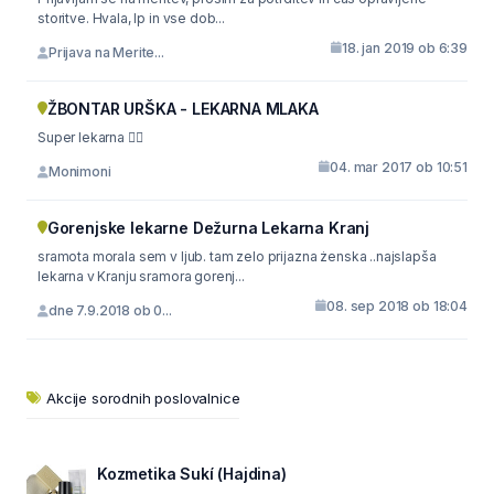
storitve. Hvala, lp in vse dob...
18. jan 2019 ob 6:39
Prijava na Merite...
ŽBONTAR URŠKA - LEKARNA MLAKA
Super lekarna 👍🏼
04. mar 2017 ob 10:51
Monimoni
Gorenjske lekarne Dežurna Lekarna Kranj
sramota morala sem v ljub. tam zelo prijazna żenska ..najslapša
lekarna v Kranju sramora gorenj...
08. sep 2018 ob 18:04
dne 7.9.2018 ob 0...
Akcije sorodnih poslovalnice
Kozmetika Sukí (Hajdina)