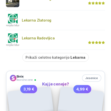
Lekarna Zlatorog
Lekarna Radovljica
Prikaži celotno kategorijo
Lekarna
Sivix
Jesenice
Resnične cene
Kaj je ceneje?
4,99 €
3,19 €