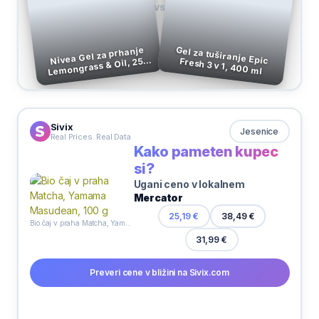
VS
Nivea Gel za prhanje
Lemongrass & Oil, 250
Gel za tuširanje Epic Fresh 3 v 1, 400 ml
ml
Sivix
Jesenice
Real Prices. Real Data
Kako pameten kupec
si?
Ugani ceno v lokalnem
Mercator
25,19 €
38,49 €
Bio čaj v praha Matcha, Yamama Masudean, 100 g
31,99 €
Preveri cene v bližini na Sivix.com