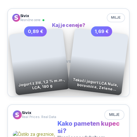
Sivix
MILJE
Resnične cene
Kaj je ceneje?
1,69 €
0,89 €
VS
Jogurt z žiti, 1,2 % m.m.,
Tekoči jogurt LCA Nula, borovnica, Zelene
LCA, 180 g
Doline, 500 g
Sivix
MILJE
Real Prices. Real Data
Kako pameten kupec
si?