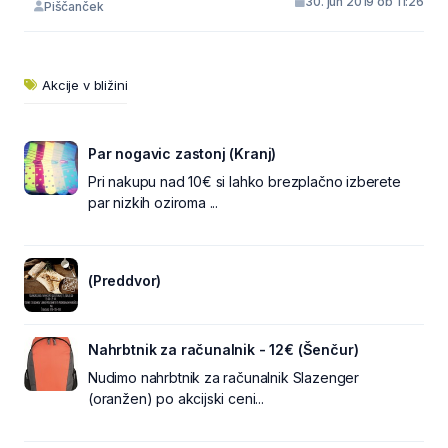
30. jun 2019 ob 11:26
Piščanček
Akcije v bližini
Par nogavic zastonj (Kranj)
Pri nakupu nad 10€ si lahko brezplačno izberete
par nizkih oziroma ...
(Preddvor)
Nahrbtnik za računalnik - 12€ (Šenčur)
Nudimo nahrbtnik za računalnik Slazenger
(oranžen) po akcijski ceni...