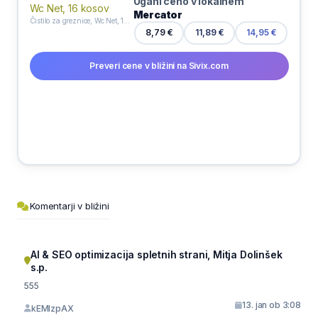
Ugani ceno v lokalnem
Mercator
Čistilo za greznice, Wc Net, 16 kosov
8,79 €
11,89 €
14,95 €
Preveri cene v bližini na Sivix.com
Komentarji v bližini
AI & SEO optimizacija spletnih strani, Mitja Dolinšek
s.p.
555
13. jan ob 3:08
kEMlzpAX