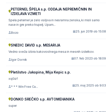
PETERNEL ŠPELA s.p. ODDAJA NEPREMIČNIN IN
IZDELAVA VZMETI
Spela peternel je zelo vsiljiva in nesramna zenska, ki misli samo
nase in gre preko trupelj. Upam...
25. jun 2019 ob 15:08
Bozo
SNEDIC DAVID s.p. MESARIJA
Vedno sveža izbira kakovostnega mesa in mesnih izdelkov.
07. feb 2023 ob 18:09
Igor Dornik
Pletilstvo Jakopina, Mija Kepic s.p.
xq0izf
25. maj 2025 ob 9:03
* * * Win Free Ca...
DONKO SREČKO s.p. AVTOMEHANIKA
super