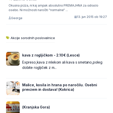
Okusna pizza, ni kaj ampak absolutno PREMAJHNA za odraslo
osebo. Ni možnosti naročiti "normalne" ...
13. jun 2015 ob 19:27
George
Akcije sorodnih poslovalnice
kava z rogljičkom - 2.10€ (Lesce)
Expreso,kava z mlekom ali kava s smetano,poleg
dobite rogljiček z m...
Malice, kosila in hrana po naročilu. Osebni
prevzem in dostava! (Kokrica)
(Kranjska Gora)