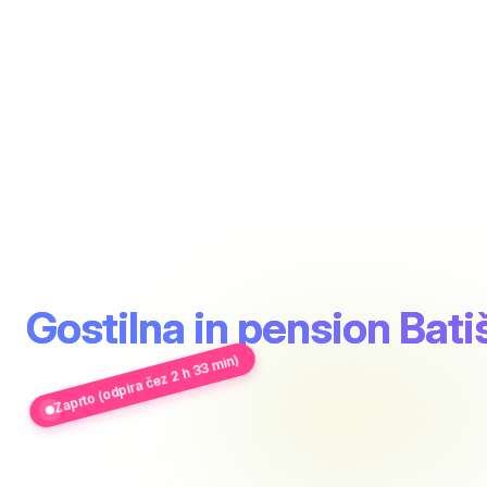
Gostilna in pension Bati
Zaprto (odpira čez 2 h 33 min)