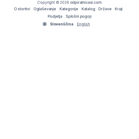
Copyright © 2026
odpiralnicasi.com
O storitvi
Oglaševanje
Kategorije
Katalog
Države
Kraji
Podjetja
Splošni pogoji
Slovenščina
English