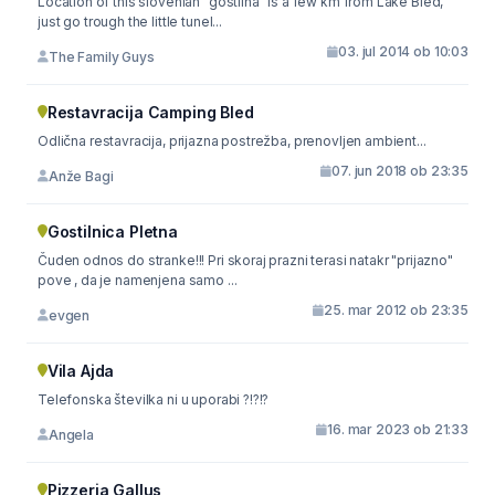
Location of this slovenian "gostilna" is a few km from Lake Bled,
just go trough the little tunel...
03. jul 2014 ob 10:03
The Family Guys
Restavracija Camping Bled
Odlična restavracija, prijazna postrežba, prenovljen ambient...
07. jun 2018 ob 23:35
Anže Bagi
Gostilnica Pletna
Čuden odnos do stranke!!! Pri skoraj prazni terasi natakr "prijazno"
pove , da je namenjena samo ...
25. mar 2012 ob 23:35
evgen
Vila Ajda
Telefonska številka ni u uporabi ?!?!?
16. mar 2023 ob 21:33
Angela
Pizzeria Gallus