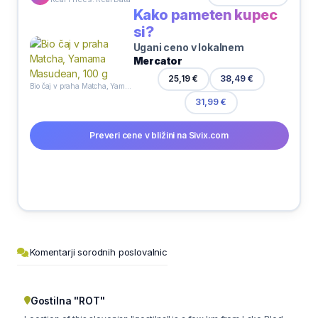
Kako pameten kupec
si?
Ugani ceno v lokalnem
Mercator
25,19 €
38,49 €
Bio čaj v praha Matcha, Yamama Masudean, 100 g
31,99 €
Preveri cene v bližini na Sivix.com
Komentarji sorodnih poslovalnic
Gostilna "ROT"