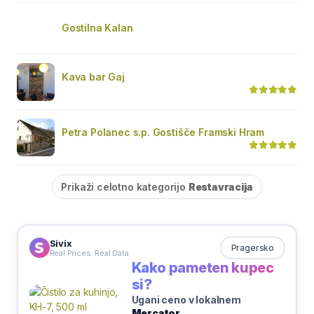
Gostilna Kalan
Kava bar Gaj
Petra Polanec s.p. Gostišče Framski Hram
Prikaži celotno kategorijo
Restavracija
Sivix
Pragersko
Real Prices. Real Data
Kako pameten kupec
si?
Ugani ceno v lokalnem
Mercator