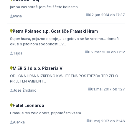
jaz pa vas sprašujem če iščete kelnarco
02. jan 2014 ob 17:37
ivana
Petra Polanec s.p. Gostišče Framski Hram
Super hrana, prijazno osebje,... zagotovo se še vrnemo... domači
okusi s pridihom sodobnosti... v...
05. mar 2018 ob 17:12
Tajda
M.ER.S.I d.o.o. Pizzeria V
ODLIČNA HRANA IZREDNO KVALITETNA POSTREŽBA TER ZELO
PRIJETEN AMBIENT...
01. maj 2017 ob 1:27
Jože Žnidarič
Hotel Leonardo
Hrana je res zelo dobra, priporočam vsem
11. maj 2017 ob 21:46
Alenka