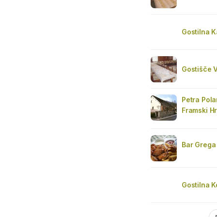
Gostilna K
Gostišče V
Petra Pola
Framski H
Bar Grega
Gostilna K