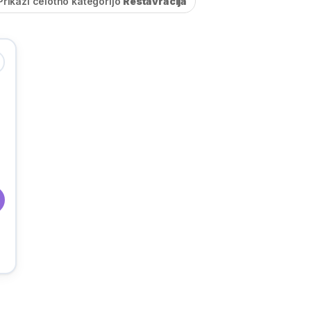
Prikaži celotno kategorijo
Restavracija