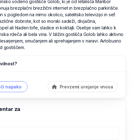
insko vodeno gostišče Golob, ki je od letališča Maribor
nuja brezplačni brezžični internet in brezplačno parkirišče.
 s pogledom na mirno okolico, satelitsko televizijo in sef.
azlične dobrote, kot so morski sadeži, divjačina,
opel ali hladen bife, sladice in koktajli. Osebje vam lahko k
ska rdeča ali bela vina. V bližini gostišča Golob lahko aktivno
olesarjenjem, smučanjem ali sprehajanjem v naravi. Avtobusno
ed gostiščem.
vilnost?
či napako
Prevzemi urejanje vnosa
ntar za