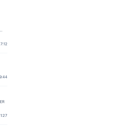
..
17:12
9:44
TER
 1:27