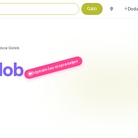
Doda
Išči
isce Golob
lob
Odpiralni čas ni opredeljen