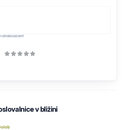
m obiskovalcem!
lovalnice v bližini
Golob