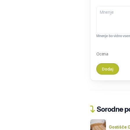
Mnenje bo vidno vse
Ocena
Sorodne pos
Gostišče 