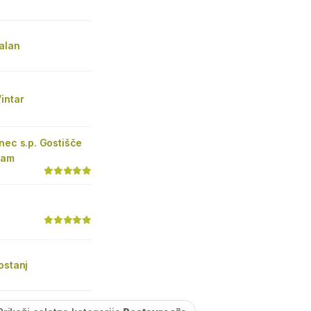
alan
intar
nec s.p. Gostišče
ram
ostanj