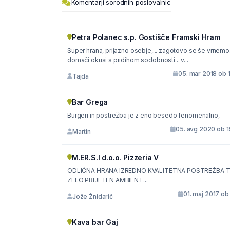
Komentarji sorodnih poslovalnic
Petra Polanec s.p. Gostišče Framski Hram
Super hrana, prijazno osebje,... zagotovo se še vrnemo.
domači okusi s pridihom sodobnosti... v...
05. mar 2018 ob 
Tajda
Bar Grega
Burgeri in postrežba je z eno besedo fenomenalno,
05. avg 2020 ob 1
Martin
M.ER.S.I d.o.o. Pizzeria V
ODLIČNA HRANA IZREDNO KVALITETNA POSTREŽBA 
ZELO PRIJETEN AMBIENT...
01. maj 2017 ob
Jože Žnidarič
Kava bar Gaj