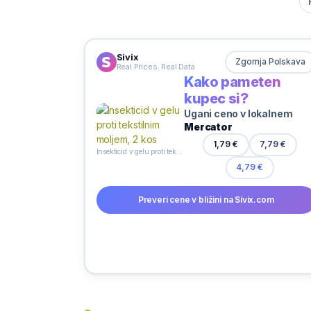
Sivix
Zgornja Polskava
Real Prices. Real Data
Kako pameten
kupec si?
Ugani ceno v lokalnem
Mercator
1,79 €
7,79 €
Insekticid v gelu proti tekstilnim moljem, 2 kos
4,79 €
Preveri cene v bližini na Sivix.com