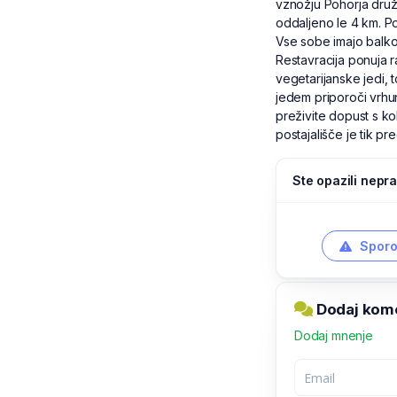
vznožju Pohorja druž
oddaljeno le 4 km. Po
Vse sobe imajo balkon
Restavracija ponuja r
vegetarijanske jedi, t
jedem priporoči vrhun
preživite dopust s k
postajališče je tik pr
Ste opazili nepra
Sporo
Dodaj kome
Dodaj mnenje