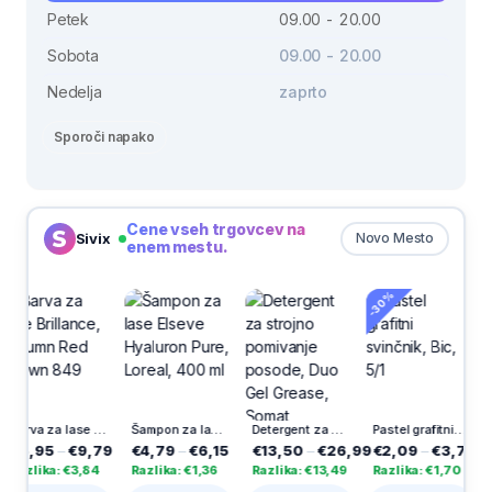
Petek
09.00 - 20.00
Sobota
09.00 - 20.00
Nedelja
zaprto
Sporoči napako
Cene vseh trgovcev na
Sivix
Novo Mesto
enem mestu.
-30%
Barva za lase Brillance, Autumn Red Brown 849
Šampon za lase Elseve Hyaluron Pure, Loreal, 400 ml
Detergent za strojno pomivanje posode, Duo Gel Grease, Somat Excellence, 60/1
Pastel grafitni svinčnik, Bic, 5/1
95
–
€9,79
€4,79
–
€6,15
€13,50
–
€26,99
€2,09
–
€3,79
€1,3
ika: €3,84
Razlika: €1,36
Razlika: €13,49
Razlika: €1,70
Razli