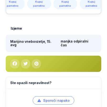
Kupuj
Kupuj
Kupuj
Kupuj
pametno
pametno
pametno
pametno
p
Izjeme
manjka odpiralni
Marijino vnebovzetje, 15.
avg
čas
Ste opazili nepravilnost?
Sporoči napako