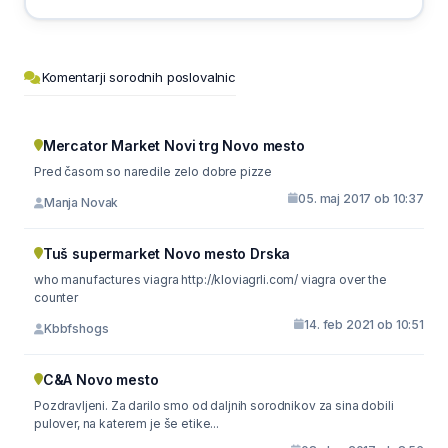
Komentarji sorodnih poslovalnic
Mercator Market Novi trg Novo mesto
Pred časom so naredile zelo dobre pizze
05. maj 2017 ob 10:37
Manja Novak
Tuš supermarket Novo mesto Drska
who manufactures viagra http://kloviagrli.com/ viagra over the
counter
14. feb 2021 ob 10:51
Kbbfshogs
C&A Novo mesto
Pozdravljeni. Za darilo smo od daljnih sorodnikov za sina dobili
pulover, na katerem je še etike...