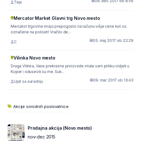
08. dec 2017 ob 8:56
Teja
Mercator Market Glavni trg Novo mesto
Mercator trgovine imajo prepogosto na računu višje cene kot so
označene na policah! Vračilo de...
05. maj 2017 ob 22:29
C
Vilinka Novo mesto
Draga Vilinka, Vase prekrasne proizvode imala sam priliku vidjeti u
Koper i odusevili su me. Suk...
09. mar 2017 ob 13:43
Upit za suradnju
Akcije sorodnih poslovalnice
Prodajna akcija (Novo mesto)
nov-dec 2015