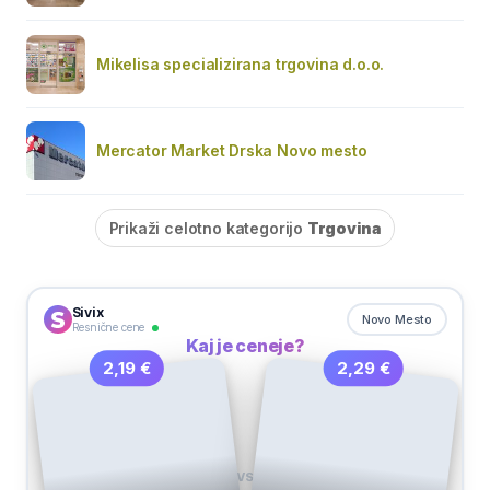
Mikelisa specializirana trgovina d.o.o.
Mercator Market Drska Novo mesto
Prikaži celotno kategorijo
Trgovina
Sivix
Novo Mesto
Resnične cene
Kaj je ceneje?
2,29 €
2,19 €
VS