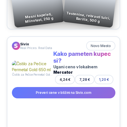
Mesni kapeleti,
Mlinotest, 250 g
Testenine, rebrasti tulci, Barilla, 500 g
Sivix
Novo Mesto
Real Prices. Real Data
Kako pameten kupec
si?
Ugani ceno v lokalnem
Mercator
Čistilo za Pečice Permetal Gold 650 ml
4,24 €
7,28 €
1,20 €
Preveri cene v bližini na Sivix.com